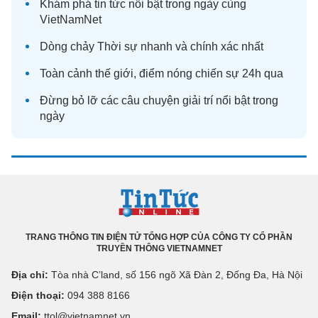
Khám phá
tin tức
nổi bật trong ngày cùng
VietNamNet
Dòng chảy
Thời sự
nhanh và chính xác nhất
Toàn cảnh
thế giới
, điểm nóng chiến sự 24h qua
Đừng bỏ lỡ các câu chuyện
giải trí
nổi bật trong
ngày
TRANG THÔNG TIN ĐIỆN TỬ TỔNG HỢP CỦA CÔNG TY CỔ PHẦN
TRUYỀN THÔNG VIETNAMNET
Địa chỉ:
Tòa nhà C’land, số 156 ngõ Xã Đàn 2, Đống Đa, Hà Nội
Điện thoại:
094 388 8166
Email:
ttol@vietnamnet.vn