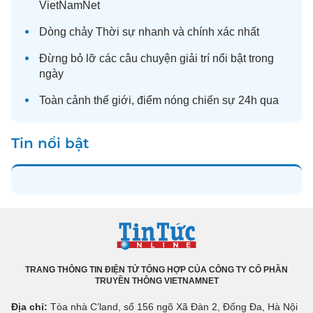
VietNamNet
Dòng chảy
Thời sự
nhanh và chính xác nhất
Đừng bỏ lỡ các câu chuyện
giải trí
nổi bật trong
ngày
Toàn cảnh
thế giới
, điểm nóng chiến sự 24h qua
Tin nổi bật
TRANG THÔNG TIN ĐIỆN TỬ TỔNG HỢP CỦA CÔNG TY CỔ PHẦN
TRUYỀN THÔNG VIETNAMNET
Địa chỉ:
Tòa nhà C’land, số 156 ngõ Xã Đàn 2, Đống Đa, Hà Nội