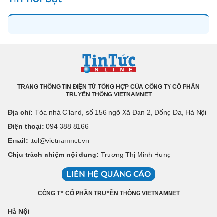
TRANG THÔNG TIN ĐIỆN TỬ TỔNG HỢP CỦA CÔNG TY CỔ PHẦN
TRUYỀN THÔNG VIETNAMNET
Địa chỉ:
Tòa nhà C’land, số 156 ngõ Xã Đàn 2, Đống Đa, Hà Nội
Điện thoại:
094 388 8166
Email:
ttol@vietnamnet.vn
Chịu trách nhiệm nội dung:
Trương Thị Minh Hưng
LIÊN HỆ QUẢNG CÁO
CÔNG TY CỔ PHẦN TRUYỀN THÔNG VIETNAMNET
Hà Nội