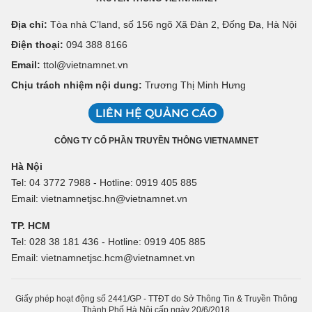
Địa chỉ:
Tòa nhà C’land, số 156 ngõ Xã Đàn 2, Đống Đa, Hà Nội
Điện thoại:
094 388 8166
Email:
ttol@vietnamnet.vn
Chịu trách nhiệm nội dung:
Trương Thị Minh Hưng
LIÊN HỆ QUẢNG CÁO
CÔNG TY CỔ PHẦN TRUYỀN THÔNG VIETNAMNET
Hà Nội
Tel: 04 3772 7988 - Hotline: 0919 405 885
Email: vietnamnetjsc.hn@vietnamnet.vn
TP. HCM
Tel: 028 38 181 436 - Hotline: 0919 405 885
Email: vietnamnetjsc.hcm@vietnamnet.vn
Giấy phép hoạt động số 2441/GP - TTĐT do Sở Thông Tin & Truyền Thông
Thành Phố Hà Nội cấp ngày 20/6/2018