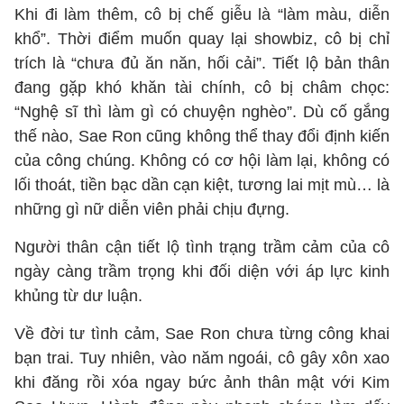
Khi đi làm thêm, cô bị chế giễu là “làm màu, diễn
khổ”. Thời điểm muốn quay lại showbiz, cô bị chỉ
trích là “chưa đủ ăn năn, hối cải”. Tiết lộ bản thân
đang gặp khó khăn tài chính, cô bị châm chọc:
“Nghệ sĩ thì làm gì có chuyện nghèo”. Dù cố gắng
thế nào, Sae Ron cũng không thể thay đổi định kiến
của công chúng. Không có cơ hội làm lại, không có
lối thoát, tiền bạc dần cạn kiệt, tương lai mịt mù… là
những gì nữ diễn viên phải chịu đựng.
Người thân cận tiết lộ tình trạng trầm cảm của cô
ngày càng trầm trọng khi đối diện với áp lực kinh
khủng từ dư luận.
Về đời tư tình cảm, Sae Ron chưa từng công khai
bạn trai. Tuy nhiên, vào năm ngoái, cô gây xôn xao
khi đăng rồi xóa ngay bức ảnh thân mật với Kim