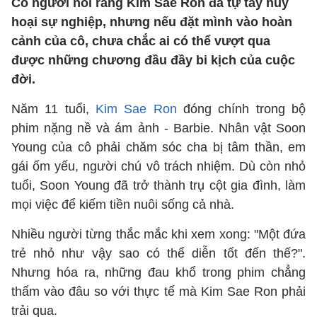
Có người nói rằng Kim Sae Ron đã tự tay hủy
hoại sự nghiệp, nhưng nếu đặt mình vào hoàn
cảnh của cô, chưa chắc ai có thể vượt qua
được những chương đầu đầy bi kịch của cuộc
đời.
Năm 11 tuổi,
Kim Sae Ron
đóng chính trong bộ
phim nặng nề và ám ảnh - Barbie. Nhân vật Soon
Young của cô phải chăm sóc cha bị tâm thần, em
gái ốm yếu, người chú vô trách nhiệm. Dù còn nhỏ
tuổi, Soon Young đã trở thành trụ cột gia đình, làm
mọi việc để kiếm tiền nuôi sống cả nhà.
Nhiều người từng thắc mắc khi xem xong: "Một đứa
trẻ nhỏ như vậy sao có thể diễn tốt đến thế?".
Nhưng hóa ra, những đau khổ trong phim chẳng
thấm vào đâu so với thực tế mà Kim Sae Ron phải
trải qua.