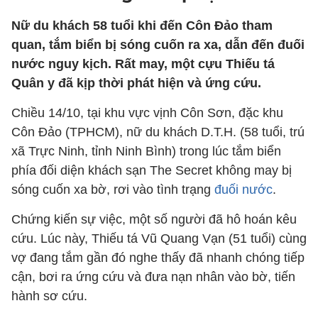
Nữ du khách 58 tuổi khi đến Côn Đảo tham
quan, tắm biển bị sóng cuốn ra xa, dẫn đến đuối
nước nguy kịch. Rất may, một cựu Thiếu tá
Quân y đã kịp thời phát hiện và ứng cứu.
Chiều 14/10, tại khu vực vịnh Côn Sơn, đặc khu
Côn Đảo (TPHCM), nữ du khách D.T.H. (58 tuổi, trú
xã Trực Ninh, tỉnh Ninh Bình) trong lúc tắm biển
phía đối diện khách sạn The Secret không may bị
sóng cuốn xa bờ, rơi vào tình trạng
đuối nước
.
Chứng kiến sự việc, một số người đã hô hoán kêu
cứu. Lúc này, Thiếu tá Vũ Quang Vạn (51 tuổi) cùng
vợ đang tắm gần đó nghe thấy đã nhanh chóng tiếp
cận, bơi ra ứng cứu và đưa nạn nhân vào bờ, tiến
hành sơ cứu.