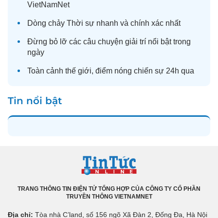
VietNamNet
Dòng chảy
Thời sự
nhanh và chính xác nhất
Đừng bỏ lỡ các câu chuyện
giải trí
nổi bật trong
ngày
Toàn cảnh
thế giới
, điểm nóng chiến sự 24h qua
Tin nổi bật
TRANG THÔNG TIN ĐIỆN TỬ TỔNG HỢP CỦA CÔNG TY CỔ PHẦN
TRUYỀN THÔNG VIETNAMNET
Địa chỉ:
Tòa nhà C’land, số 156 ngõ Xã Đàn 2, Đống Đa, Hà Nội