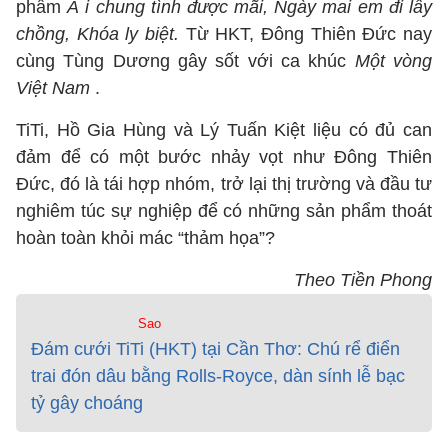
phẩm
A
i chung tình được mãi, Ngày mai em đi lấy
chồng, Khóa ly biệt.
Từ HKT, Đông Thiên Đức nay
cùng Tùng Dương gây sốt với ca khúc
Một vòng
Việt Nam
.
TiTi, Hồ Gia Hùng và Lý Tuấn Kiệt liệu có đủ can
đảm để có một bước nhảy vọt như Đông Thiên
Đức, đó là tái hợp nhóm, trở lại thị trường và đầu tư
nghiêm túc sự nghiệp để có những sản phẩm thoát
hoàn toàn khỏi mác “thảm họa”?
Theo Tiền Phong
Sao
Đám cưới TiTi (HKT) tại Cần Thơ: Chú rể điển
trai đón dâu bằng Rolls-Royce, dàn sính lễ bạc
tỷ gây choáng