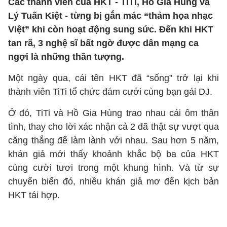
Các thành viên của HKT - TiTi, Hồ Gia Hùng và
Lý Tuấn Kiệt - từng bị gắn mác “thảm họa nhạc
Việt” khi còn hoạt động sung sức. Đến khi HKT
tan rã, 3 nghệ sĩ bất ngờ được dân mạng ca
ngợi là những thần tượng.
Một ngày qua, cái tên HKT đã “sống” trở lại khi
thành viên TiTi tổ chức đám cưới cùng bạn gái DJ.
Ở đó, TiTi và Hồ Gia Hùng trao nhau cái ôm thân
tình, thay cho lời xác nhận cả 2 đã thật sự vượt qua
căng thẳng để làm lành với nhau. Sau hơn 5 năm,
khán giả mới thấy khoảnh khắc bộ ba của HKT
cùng cười tươi trong một khung hình. Và từ sự
chuyển biến đó, nhiều khán giả mơ đến kịch bản
HKT tái hợp.