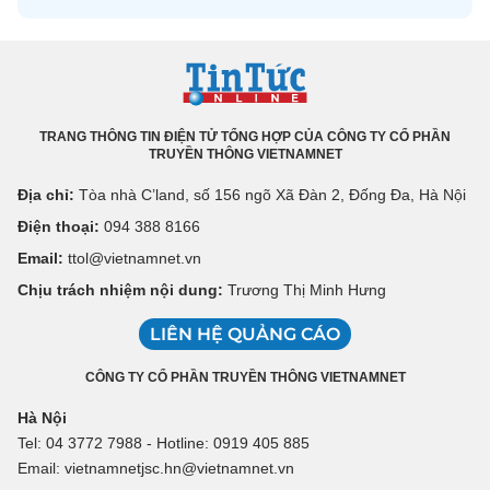
TRANG THÔNG TIN ĐIỆN TỬ TỔNG HỢP CỦA CÔNG TY CỔ PHẦN
TRUYỀN THÔNG VIETNAMNET
Địa chỉ:
Tòa nhà C’land, số 156 ngõ Xã Đàn 2, Đống Đa, Hà Nội
Điện thoại:
094 388 8166
Email:
ttol@vietnamnet.vn
Chịu trách nhiệm nội dung:
Trương Thị Minh Hưng
LIÊN HỆ QUẢNG CÁO
CÔNG TY CỔ PHẦN TRUYỀN THÔNG VIETNAMNET
Hà Nội
Tel: 04 3772 7988 - Hotline: 0919 405 885
Email: vietnamnetjsc.hn@vietnamnet.vn