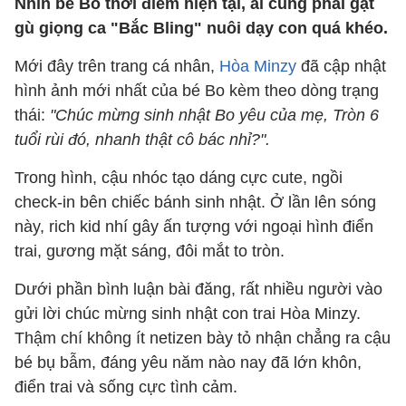
Nhìn bé Bo thời điểm hiện tại, ai cũng phải gật
gù giọng ca "Bắc Bling" nuôi dạy con quá khéo.
Mới đây trên trang cá nhân,
Hòa Minzy
đã cập nhật
hình ảnh mới nhất của bé Bo kèm theo dòng trạng
thái:
"Chúc mừng sinh nhật Bo yêu của mẹ, Tròn 6
tuổi rùi đó, nhanh thật cô bác nhỉ?".
Trong hình, cậu nhóc tạo dáng cực cute, ngồi
check-in bên chiếc bánh sinh nhật. Ở lần lên sóng
này, rich kid nhí gây ấn tượng với ngoại hình điển
trai, gương mặt sáng, đôi mắt to tròn.
Dưới phần bình luận bài đăng, rất nhiều người vào
gửi lời chúc mừng sinh nhật con trai Hòa Minzy.
Thậm chí không ít netizen bày tỏ nhận chẳng ra cậu
bé bụ bẫm, đáng yêu năm nào nay đã lớn khôn,
điển trai và sống cực tình cảm.