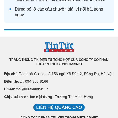
Đừng bỏ lỡ các câu chuyện
giải trí
nổi bật trong
ngày
TRANG THÔNG TIN ĐIỆN TỬ TỔNG HỢP CỦA CÔNG TY CỔ PHẦN
TRUYỀN THÔNG VIETNAMNET
Địa chỉ:
Tòa nhà C’land, số 156 ngõ Xã Đàn 2, Đống Đa, Hà Nội
Điện thoại:
094 388 8166
Email:
ttol@vietnamnet.vn
Chịu trách nhiệm nội dung:
Trương Thị Minh Hưng
LIÊN HỆ QUẢNG CÁO
CÔNG TY CỔ PHẦN TRUYỀN THÔNG VIETNAMNET