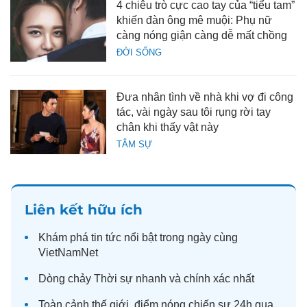
4 chiêu trò cực cao tay của “tiểu tam”
khiến đàn ông mê muội: Phụ nữ
càng nóng giận càng dễ mất chồng
ĐỜI SỐNG
Đưa nhân tình về nhà khi vợ đi công
tác, vài ngày sau tôi rụng rời tay
chân khi thấy vật này
TÂM SỰ
Liên kết hữu ích
Khám phá
tin tức
nổi bật trong ngày cùng
VietNamNet
Dòng chảy
Thời sự
nhanh và chính xác nhất
Toàn cảnh
thế giới
, điểm nóng chiến sự 24h qua