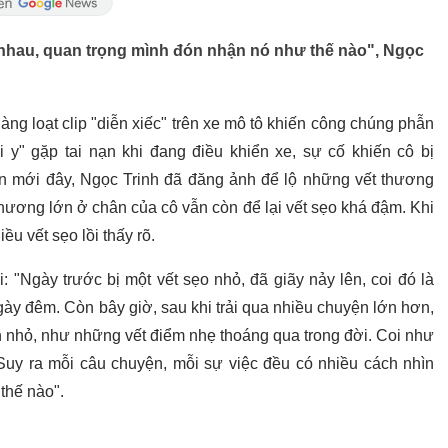
 nhau, quan trọng mình đón nhận nó như thế nào", Ngọc
àng loạt clip "diễn xiếc" trên xe mô tô khiến công chúng phẫn
 y" gặp tai nạn khi đang điều khiển xe, sự cố khiến cô bị
n mới đây, Ngọc Trinh đã đăng ảnh để lộ những vết thương
thương lớn ở chân của cô vẫn còn để lại vết sẹo khá đậm. Khi
u vết sẹo lồi thấy rõ.
 "Ngày trước bị một vết sẹo nhỏ, đã giãy nảy lên, coi đó là
ày đêm. Còn bây giờ, sau khi trải qua nhiều chuyện lớn hơn,
n nhỏ, như những vết điểm nhẹ thoáng qua trong đời. Coi như
Suy ra mỗi câu chuyện, mỗi sự việc đều có nhiều cách nhìn
thế nào".