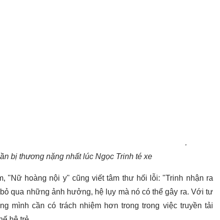
.
hần bị thương nặng nhất lúc Ngọc Trinh té xe
 "Nữ hoàng nội y" cũng viết tâm thư hối lỗi: "Trinh nhận ra
 bỏ qua những ảnh hưởng, hệ lụy mà nó có thể gây ra. Với tư
ng mình cần có trách nhiệm hơn trong trong việc truyền tải
ế hệ trẻ.