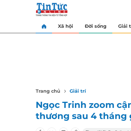
Xã hội
Đời sống
Giải t
Trang chủ
Giải trí
Ngọc Trinh zoom cận
thương sau 4 tháng g