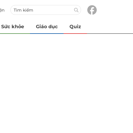
iện
Sức khỏe
Giáo dục
Quiz