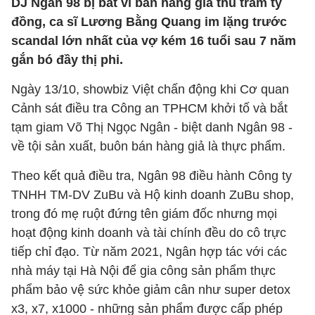
DJ Ngân 98 bị bắt vì bán hàng giả thu trăm tỷ
đồng, ca sĩ Lương Bằng Quang im lặng trước
scandal lớn nhất của vợ kém 16 tuổi sau 7 năm
gắn bó đầy thị phi.
Ngày 13/10, showbiz Việt chấn động khi Cơ quan
Cảnh sát điều tra Công an TPHCM khởi tố và bắt
tạm giam Võ Thị Ngọc Ngân - biệt danh Ngân 98 -
về tội sản xuất, buôn bán hàng giả là thực phẩm.
Theo kết quả điều tra, Ngân 98 điều hành Công ty
TNHH TM-DV ZuBu và Hộ kinh doanh ZuBu shop,
trong đó mẹ ruột đứng tên giám đốc nhưng mọi
hoạt động kinh doanh và tài chính đều do cô trực
tiếp chỉ đạo. Từ năm 2021, Ngân hợp tác với các
nhà máy tại Hà Nội để gia công sản phẩm thực
phẩm bảo vệ sức khỏe giảm cân như super detox
x3, x7, x1000 - những sản phẩm được cấp phép