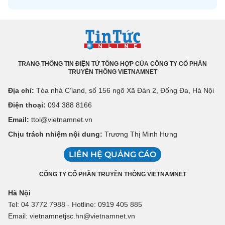
TRANG THÔNG TIN ĐIỆN TỬ TỔNG HỢP CỦA CÔNG TY CỔ PHẦN
TRUYỀN THÔNG VIETNAMNET
Địa chỉ:
Tòa nhà C’land, số 156 ngõ Xã Đàn 2, Đống Đa, Hà Nội
Điện thoại:
094 388 8166
Email:
ttol@vietnamnet.vn
Chịu trách nhiệm nội dung:
Trương Thị Minh Hưng
LIÊN HỆ QUẢNG CÁO
CÔNG TY CỔ PHẦN TRUYỀN THÔNG VIETNAMNET
Hà Nội
Tel: 04 3772 7988 - Hotline: 0919 405 885
Email: vietnamnetjsc.hn@vietnamnet.vn