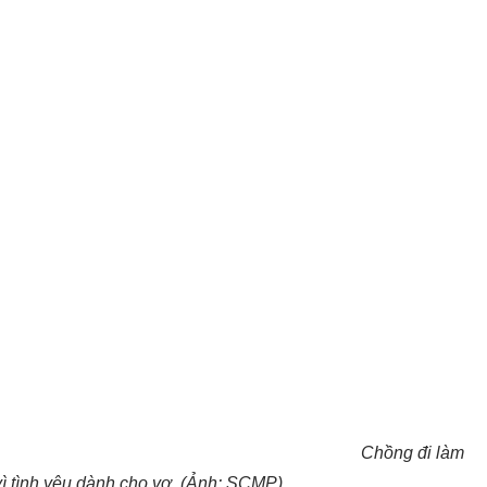
Chồng đi làm
ì tình yêu dành cho vợ. (Ảnh: SCMP)