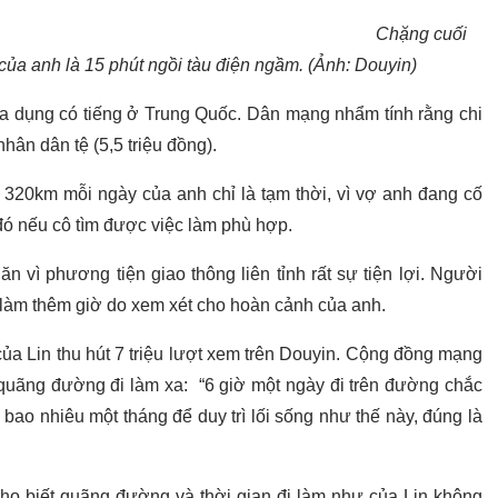
Chặng cuối
của anh là 15 phút ngồi tàu điện ngầm. (Ảnh: Douyin)
gia dụng có tiếng ở Trung Quốc. Dân mạng nhẩm tính rằng chi
nhân dân tệ (5,5 triệu đồng).
 320km mỗi ngày của anh chỉ là tạm thời, vì vợ anh đang cố
đó nếu cô tìm được việc làm phù hợp.
ăn vì phương tiện giao thông liên tỉnh rất sự tiện lợi. Người
 làm thêm giờ do xem xét cho hoàn cảnh của anh.
ủa Lin thu hút 7 triệu lượt xem trên Douyin. Cộng đồng mạng
 quãng đường đi làm xa: “6 giờ một ngày đi trên đường chắc
bao nhiêu một tháng để duy trì lối sống như thế này, đúng là
cho biết quãng đường và thời gian đi làm như của Lin không