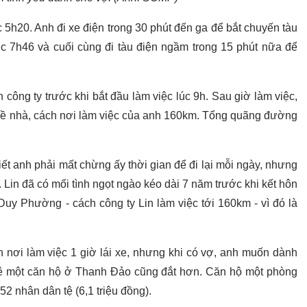
c 5h20. Anh đi xe điện trong 30 phút đến ga để bắt chuyến tàu
 7h46 và cuối cùng đi tàu điện ngầm trong 15 phút nữa để
n công ty trước khi bắt đầu làm việc lúc 9h. Sau giờ làm việc,
 về nhà, cách nơi làm việc của anh 160km. Tổng quãng đường
iết anh phải mất chừng ấy thời gian để đi lại mỗi ngày, nhưng
". Lin đã có mối tình ngọt ngào kéo dài 7 năm trước khi kết hôn
uy Phường - cách công ty Lin làm việc tới 160km - vì đó là
h nơi làm việc 1 giờ lái xe, nhưng khi có vợ, anh muốn dành
uê một căn hộ ở Thanh Đảo cũng đắt hơn. Căn hộ một phòng
52 nhân dân tệ (6,1 triệu đồng).