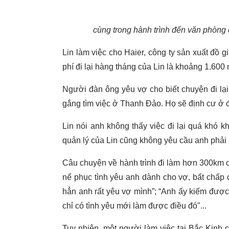
cùng trong hành trình đến văn phòng 
Lin làm việc cho Haier, công ty sản xuất đồ 
phí đi lại hàng tháng của Lin là khoảng 1.600 
Người đàn ông yêu vợ cho biết chuyện đi lại
gắng tìm việc ở Thanh Đảo. Họ sẽ định cư ở 
Lin nói anh không thấy việc đi lại quá khó kh
quản lý của Lin cũng không yêu cầu anh phải
Câu chuyện về hành trình đi làm hơn 300km c
nể phục tình yêu anh dành cho vợ, bất chấp
hẳn anh rất yêu vợ mình”; “Anh ấy kiếm được 
chỉ có tình yêu mới làm được điều đó"...
Tuy nhiên, một người làm việc tại Bắc Kinh 