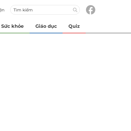
iện
Sức khỏe
Giáo dục
Quiz