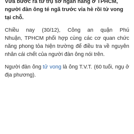
Vừa bước ra từ trụ sở ngân hàng ở TPHCM,
người đàn ông té ngã trước vỉa hè rồi tử vong
tại chỗ.
Chiều nay (30/12), Công an quận Phú
Nhuận, TPHCM phối hợp cùng các cơ quan chức
năng phong tỏa hiện trường để điều tra về nguyên
nhân cái chết của người đàn ông nói trên.
Người đàn ông
tử vong
là ông T.V.T. (60 tuổi, ngụ ở
địa phương).