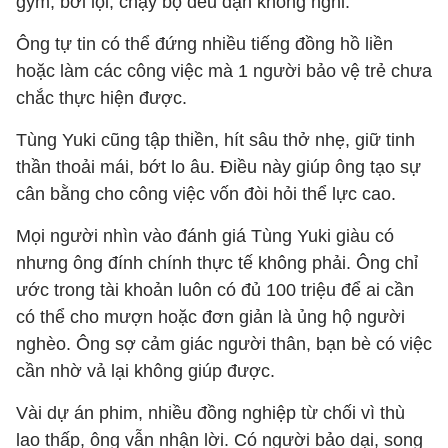
gym, bơi lội, chạy bộ đều đặn không nghỉ.
Ông tự tin có thể đứng nhiều tiếng đồng hồ liền
hoặc làm các công việc mà 1 người bảo vệ trẻ chưa
chắc thực hiện được.
Tùng Yuki cũng tập thiền, hít sâu thở nhẹ, giữ tinh
thần thoải mái, bớt lo âu. Điều này giúp ông tạo sự
cân bằng cho công việc vốn đòi hỏi thể lực cao.
Mọi người nhìn vào đánh giá Tùng Yuki giàu có
nhưng ông đính chính thực tế không phải. Ông chỉ
ước trong tài khoản luôn có đủ 100 triệu để ai cần
có thể cho mượn hoặc đơn giản là ủng hộ người
nghèo. Ông sợ cảm giác người thân, bạn bè có việc
cần nhờ vả lại không giúp được.
Vài dự án phim, nhiều đồng nghiệp từ chối vì thù
lao thấp, ông vẫn nhận lời. Có người bảo dại, song