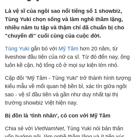
Là vệ sĩ của ngôi sao nổi tiếng số 1 showbiz,
Tùng Yuki chọn sống và làm nghề thầm lặng,
nhiều năm tu tập và thậm chí đã chuẩn bị cho
"chuyến đi" cuối cùng của cuộc đời.
Tùng Yuki
gắn bó với
Mỹ Tâm
hơn 20 năm, từ
liveshow đầu tiên của nữ ca sĩ. Từ đó đến nay, ông
luôn kề cận, hộ tống cô ở mọi sự kiện lớn nhỏ.
Cặp đôi “Mỹ Tâm - Tùng Yuki” trở thành hình tượng
kiểu mẫu về mối quan hệ bền bỉ, xác tín giữa ngôi
sao - vệ sĩ đầu tiên và gần như duy nhất tại thị
trường showbiz Việt hiện nay.
Bị đồn là ‘tình nhân’, có con với Mỹ Tâm
Chia sẻ với
VietNamNet
, Tùng Yuki nói bản thân
vốn hướng nội, làm nghề thầm lặng và ít tiếp xúc