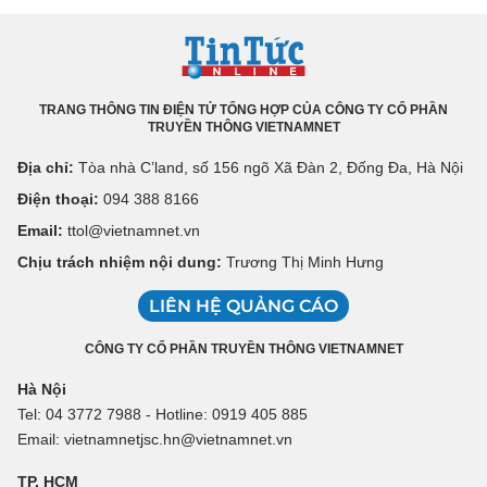
TRANG THÔNG TIN ĐIỆN TỬ TỔNG HỢP CỦA CÔNG TY CỔ PHẦN
TRUYỀN THÔNG VIETNAMNET
Địa chỉ:
Tòa nhà C’land, số 156 ngõ Xã Đàn 2, Đống Đa, Hà Nội
Điện thoại:
094 388 8166
Email:
ttol@vietnamnet.vn
Chịu trách nhiệm nội dung:
Trương Thị Minh Hưng
LIÊN HỆ QUẢNG CÁO
CÔNG TY CỔ PHẦN TRUYỀN THÔNG VIETNAMNET
Hà Nội
Tel: 04 3772 7988 - Hotline: 0919 405 885
Email: vietnamnetjsc.hn@vietnamnet.vn
TP. HCM