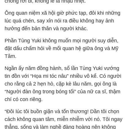
chóng rời đi, không lê la nhậu nhẹt.
Ông quan niệm xã hội giờ phức tạp, đôi khi những
lúc quá chén, say xỉn nói ra điều không hay ảnh
hưởng đến bản thân và người khác.
Phần Tùng Yuki không muốn mọi người suy diễn,
đặt dấu chấm hỏi về mối quan hệ giữa ông và Mỹ
Tâm.
Ngần ấy năm đồng hành, số lần Tùng Yuki vướng
tin đồn với “Họa mi tóc nâu” nhiều vô kể. Có người
cho rằng cả 2 hẹn hò, cặp kè lâu năm, gọi ông là
“Người đàn ông trong bóng tối” của nữ ca sĩ, thậm
chí có con riêng.
“Đôi lúc tôi buồn giận và tổn thương! Dần tôi chọn
cách không quan tâm, miễn nhiễm với nó. Tôi ngay
thẳng, sống và làm nghề đàng hoàng nên không