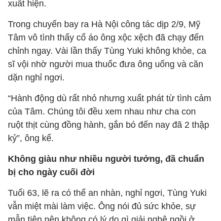
xuất hiện.
Trong chuyến bay ra Hà Nội công tác dịp 2/9, Mỹ
Tâm vô tình thấy cổ áo ông xộc xệch đã chạy đến
chỉnh ngay. Vài lần thấy Tùng Yuki không khỏe, ca
sĩ vội nhờ người mua thuốc đưa ông uống và căn
dặn nghỉ ngơi.
“Hành động dù rất nhỏ nhưng xuất phát từ tình cảm
của Tâm. Chúng tôi đều xem nhau như cha con
ruột thịt cùng đồng hành, gắn bó đến nay đã 2 thập
kỷ”, ông kể.
Không giàu như nhiều người tưởng, đã chuẩn
bị cho ngày cuối đời
Tuổi 63, lẽ ra có thể an nhàn, nghỉ ngơi, Tùng Yuki
vẫn miệt mài làm việc. Ông nói đủ sức khỏe, sự
mẫn tiệp nên không có lý do gì giải nghệ ngồi ở