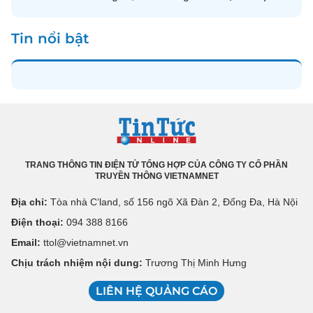
Tin nổi bật
TRANG THÔNG TIN ĐIỆN TỬ TỔNG HỢP CỦA CÔNG TY CỔ PHẦN
TRUYỀN THÔNG VIETNAMNET
Địa chỉ:
Tòa nhà C’land, số 156 ngõ Xã Đàn 2, Đống Đa, Hà Nội
Điện thoại:
094 388 8166
Email:
ttol@vietnamnet.vn
Chịu trách nhiệm nội dung:
Trương Thị Minh Hưng
LIÊN HỆ QUẢNG CÁO