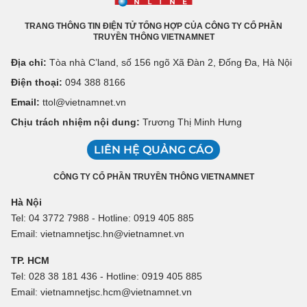
TRANG THÔNG TIN ĐIỆN TỬ TỔNG HỢP CỦA CÔNG TY CỔ PHẦN
TRUYỀN THÔNG VIETNAMNET
Địa chỉ:
Tòa nhà C’land, số 156 ngõ Xã Đàn 2, Đống Đa, Hà Nội
Điện thoại:
094 388 8166
Email:
ttol@vietnamnet.vn
Chịu trách nhiệm nội dung:
Trương Thị Minh Hưng
LIÊN HỆ QUẢNG CÁO
CÔNG TY CỔ PHẦN TRUYỀN THÔNG VIETNAMNET
Hà Nội
Tel: 04 3772 7988 - Hotline: 0919 405 885
Email: vietnamnetjsc.hn@vietnamnet.vn
TP. HCM
Tel: 028 38 181 436 - Hotline: 0919 405 885
Email: vietnamnetjsc.hcm@vietnamnet.vn