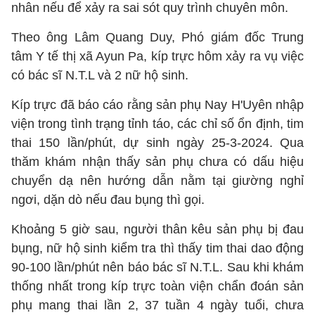
nhân nếu để xảy ra sai sót quy trình chuyên môn.
Theo ông Lâm Quang Duy, Phó giám đốc Trung
tâm Y tế thị xã Ayun Pa, kíp trực hôm xảy ra vụ việc
có bác sĩ N.T.L và 2 nữ hộ sinh.
Kíp trực đã báo cáo rằng sản phụ Nay H'Uyên nhập
viện trong tình trạng tỉnh táo, các chỉ số ổn định, tim
thai 150 lần/phút, dự sinh ngày 25-3-2024. Qua
thăm khám nhận thấy sản phụ chưa có dấu hiệu
chuyển dạ nên hướng dẫn nằm tại giường nghỉ
ngơi, dặn dò nếu đau bụng thì gọi.
Khoảng 5 giờ sau, người thân kêu sản phụ bị đau
bụng, nữ hộ sinh kiểm tra thì thấy tim thai dao động
90-100 lần/phút nên báo bác sĩ N.T.L. Sau khi khám
thống nhất trong kíp trực toàn viện chẩn đoán sản
phụ mang thai lần 2, 37 tuần 4 ngày tuổi, chưa