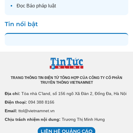
Đọc
Báo pháp luật
Tin nổi bật
TRANG THÔNG TIN ĐIỆN TỬ TỔNG HỢP CỦA CÔNG TY CỔ PHẦN
TRUYỀN THÔNG VIETNAMNET
Địa chỉ:
Tòa nhà C’land, số 156 ngõ Xã Đàn 2, Đống Đa, Hà Nội
Điện thoại:
094 388 8166
Email:
ttol@vietnamnet.vn
Chịu trách nhiệm nội dung:
Trương Thị Minh Hưng
LIÊN HỆ QUẢNG CÁO