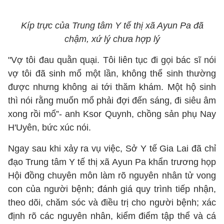
Kíp trực của Trung tâm Y tế thị xã Ayun Pa đã
chậm, xứ lý chưa hợp lý
"Vợ tôi đau quằn quại. Tôi liên tục đi gọi bác sĩ nói
vợ tôi đã sinh mổ một lần, không thể sinh thường
được nhưng không ai tới thăm khám. Một hộ sinh
thì nói rằng muốn mổ phải đợi đến sáng, đi siêu âm
xong rồi mổ”- anh Ksor Quynh, chồng sản phụ Nay
H'Uyên, bức xúc nói.
Ngay sau khi xảy ra vụ việc, Sở Y tế Gia Lai đã chỉ
đạo Trung tâm Y tế thị xã Ayun Pa khẩn trương họp
Hội đồng chuyên môn làm rõ nguyên nhân tử vong
con của người bệnh; đánh giá quy trình tiếp nhận,
theo dõi, chăm sóc và điều trị cho người bệnh; xác
định rõ các nguyên nhân, kiểm điểm tập thể và cá