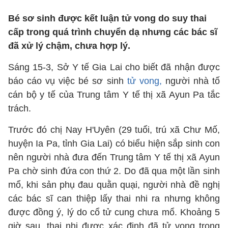
Bé sơ sinh được kết luận tử vong do suy thai
cấp trong quá trình chuyển dạ nhưng các bác sĩ
đã xử lý chậm, chưa hợp lý.
Sáng 15-3, Sở Y tế Gia Lai cho biết đã nhận được
báo cáo vụ việc bé sơ sinh
tử vong,
người nhà tố
cán bộ y tế của Trung tâm Y tế thị xã Ayun Pa tắc
trách.
Trước đó chị Nay H'Uyên (29 tuổi, trú xã Chư Mố,
huyện Ia Pa, tỉnh Gia Lai) có biểu hiện sắp sinh con
nên người nhà đưa đến Trung tâm Y tế thị xã Ayun
Pa chờ sinh đứa con thứ 2. Do đã qua một lần sinh
mổ, khi sản phụ đau quằn quại, người nhà đề nghị
các bác sĩ can thiệp lấy thai nhi ra nhưng không
được đồng ý, lý do cổ tử cung chưa mổ. Khoảng 5
giờ sau, thai nhi được xác định đã tử vong trong