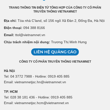
TRANG THÔNG TIN ĐIỆN TỬ TỔNG HỢP CỦA CÔNG TY CỔ PHẦN
TRUYỀN THÔNG VIETNAMNET
Địa chỉ:
Tòa nhà C’land, số 156 ngõ Xã Đàn 2, Đống Đa, Hà Nội
Điện thoại:
094 388 8166
Email:
ttol@vietnamnet.vn
Chịu trách nhiệm nội dung:
Trương Thị Minh Hưng
LIÊN HỆ QUẢNG CÁO
CÔNG TY CỔ PHẦN TRUYỀN THÔNG VIETNAMNET
Hà Nội
Tel: 04 3772 7988 - Hotline: 0919 405 885
Email: vietnamnetjsc.hn@vietnamnet.vn
TP. HCM
Tel: 028 38 181 436 - Hotline: 0919 405 885
Email: vietnamnetjsc.hcm@vietnamnet.vn