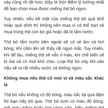
này cũng rỡ rệt hơn. Đây là thời điểm lý tưởng nhất
để bạn chọn mua được miếng thịt bò ngon.
Tuy nhiên, nếu bề mặt của miếng thịt bò quá khô
hoặc quá dính thì không nên mua vì có thể bạn sẽ
mua trúng thịt con bò già hoặc đã bị tẩm nước.
Thịt bò tẩm nước bên ngoài sẽ có vẻ ẩm và hơi
bóng; khi cầm lên sẽ thấy rất ngon mắt. Tuy nhiên,
khi để lâu, miếng thịt sẽ vẫn rỉ máu, khi chế biến sẽ
bị dai và có mùi khó chịu. Loại thịt bò này khi xào
nấu sẽ ra rất nhiều nước và không ngon.
Không mua nếu thịt có mùi vị và màu sắc khác
lạ
Thịt bò nếu không có độ bóng, màu sắc lại quá đậm
thì bạn hãy bỏ qua. Thịt bò tươi có màu đỏ bóng,
mỡ màu trắng hoặc hơi vàng sữa. Nếu miếng thịt