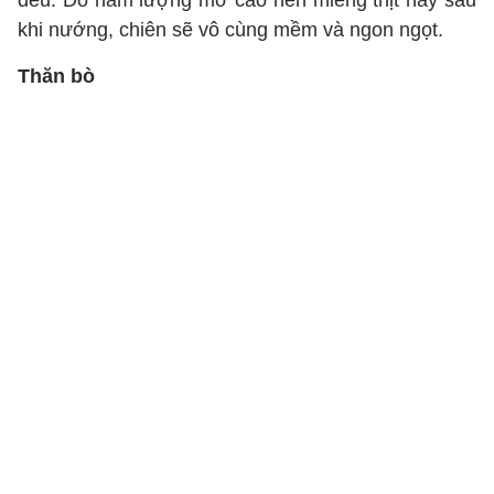
đều. Do hàm lượng mỡ cao nên miếng thịt này sau
khi nướng, chiên sẽ vô cùng mềm và ngon ngọt.
Thăn bò