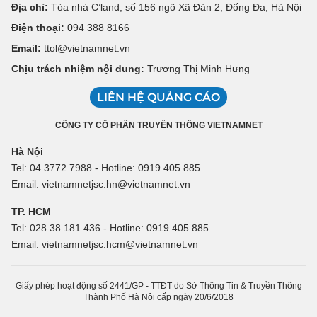
Địa chỉ:
Tòa nhà C’land, số 156 ngõ Xã Đàn 2, Đống Đa, Hà Nội
Điện thoại:
094 388 8166
Email:
ttol@vietnamnet.vn
Chịu trách nhiệm nội dung:
Trương Thị Minh Hưng
LIÊN HỆ QUẢNG CÁO
CÔNG TY CỔ PHẦN TRUYỀN THÔNG VIETNAMNET
Hà Nội
Tel: 04 3772 7988 - Hotline: 0919 405 885
Email: vietnamnetjsc.hn@vietnamnet.vn
TP. HCM
Tel: 028 38 181 436 - Hotline: 0919 405 885
Email: vietnamnetjsc.hcm@vietnamnet.vn
Giấy phép hoạt động số 2441/GP - TTĐT do Sở Thông Tin & Truyền Thông
Thành Phố Hà Nội cấp ngày 20/6/2018