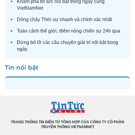
Khám phá
tin tức
nổi bật trong ngày cùng
VietNamNet
Dòng chảy
Thời sự
nhanh và chính xác nhất
Toàn cảnh
thế giới
, điểm nóng chiến sự 24h qua
Đừng bỏ lỡ các câu chuyện
giải trí
nổi bật trong
ngày
Tin nổi bật
TRANG THÔNG TIN ĐIỆN TỬ TỔNG HỢP CỦA CÔNG TY CỔ PHẦN
TRUYỀN THÔNG VIETNAMNET