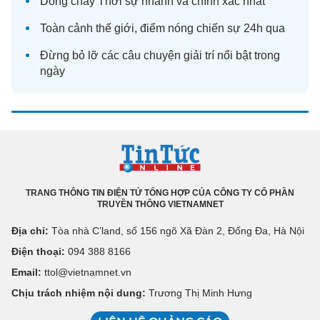
Dòng chảy
Thời sự
nhanh và chính xác nhất
Toàn cảnh
thế giới
, điểm nóng chiến sự 24h qua
Đừng bỏ lỡ các câu chuyện
giải trí
nổi bật trong
ngày
TRANG THÔNG TIN ĐIỆN TỬ TỔNG HỢP CỦA CÔNG TY CỔ PHẦN
TRUYỀN THÔNG VIETNAMNET
Địa chỉ:
Tòa nhà C’land, số 156 ngõ Xã Đàn 2, Đống Đa, Hà Nội
Điện thoại:
094 388 8166
Email:
ttol@vietnamnet.vn
Chịu trách nhiệm nội dung:
Trương Thị Minh Hưng