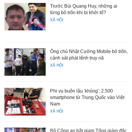
Trước Bùi Quang Huy, những ai
từng bỏ trốn khi bị khởi tố?
XÃ HỘI
Ông chủ Nhật Cường Mobile bỏ trốn,
cảnh sát phát lệnh truy nã
XÃ HỘI
Phi vụ buôn lậu 'khủng': 2.500
smartphone từ Trung Quốc vào Việt
Nam
XÃ HỘI
Bộ Công an bắt giam Tổng giám đốc