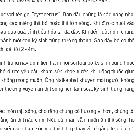
m sán dây bò vì ăn thịt bò sống. Ảnh: Adobe Stock
học với tên gọi "cysticercus". Ban đầu chúng là các nang nhỏ,
rong các miếng thịt bò hoặc thịt lợn sống. Khi được nuốt vào
u qua quá trình tiêu hóa tại dạ dày. Khi đến ruột non, chúng
thành một con ký sinh trùng trưởng thành. Sán dây bò có thể
hỉ dài tới 2 - 4m.
nh trùng này gồm tiến hành nội soi loại bỏ ký sinh trùng hoặc
thể được yêu cầu khám sức khỏe trước khi uống thuốc giun
phụ không mong muốn. Ông Natkaphat khuyên mọi người không
 thường xuyên ăn thịt sống nên tầm soát ký sinh trùng hàng
ác món thịt sống, cho rằng chúng có hương vị hơn, chúng tôi
ằng ăn thịt nấu chín. Nếu cá nhân vẫn muốn ăn thịt sống, họ
 kiếm sự chăm sóc y tế thích hợp thay vì cố gắng tự điều trị",