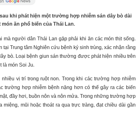
sau khi phát hiện một trường hợp nhiễm sán dây bò dài
t món ăn phổ biến của Thái Lan.
ại mà người dân Thái Lan gặp phải khi ăn các món thịt sống.
ấn tại Trung tâm Nghiên cứu bệnh ký sinh trùng, xác nhận rằng
ây bò. Loại bệnh giun sán thường được phát hiện nhiều trên
t là món Soi Ju.
 nhiều vị trí trong ruột non. Trong khi các trường hợp nhiễm
các trường hợp nhiễm bệnh nặng hơn có thể gây ra các biến
mật, đầy hơi, buồn nôn và nôn mửa. Trong những trường hợp
a miệng, mũi hoặc thoát ra qua trực tràng, đạt chiều dài gần