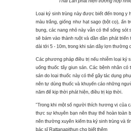
Thái Lan phát hiện trường hợp nhiễ
Loại ký sinh trùng này được biết đến trong y 
màu trắng, giống như hạt sago (bột cọ), ẩn t
bụng, các nang nhỏ này vẫn có thể sống sót sa
sẽ bám vào thành ruột và dần dần phát triển 
dài tới 5 - 10m, trong khi sán dây lợn thường c
Các phương pháp điều trị nếu nhiễm loại ký si
uống thuốc tẩy giun sán. Các bệnh nhân có 
sán do loại thuốc này có thể gây tác dụng 
nên tự dùng thuốc và khuyến cáo những người
năm để kịp thời phát hiện, điều trị kịp thời.
"Trong khi một số người thích hương vị của c
thực sự khuyên bạn nên thay thế hoàn toàn b
nên thường xuyên kiểm tra ký sinh trùng và tìm
bác sĩ Rattanapithun cho biết thêm