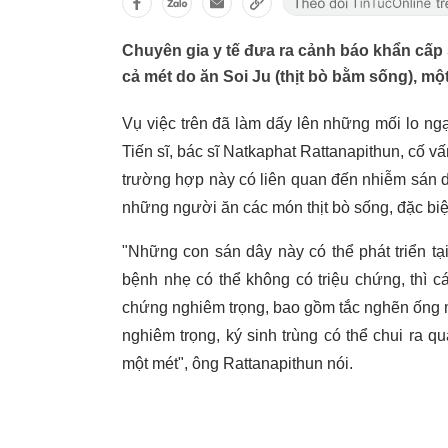
Chuyên gia y tế đưa ra cảnh báo khẩn cấp 
cả mét do ăn Soi Ju (thịt bò bằm sống), mộ
Vụ việc trên đã làm dấy lên những mối lo ng
Tiến sĩ, bác sĩ Natkaphat Rattanapithun, cố v
trường hợp này có liên quan đến nhiễm sán d
những người ăn các món thịt bò sống, đặc biệ
"Những con sán dây này có thể phát triển tại
bệnh nhẹ có thể không có triệu chứng, thì 
chứng nghiêm trọng, bao gồm tắc nghẽn ống 
nghiêm trọng, ký sinh trùng có thể chui ra qu
một mét", ông Rattanapithun nói.