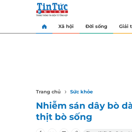
Xã hội
Đời sống
Giải t
Trang chủ
Sức khỏe
Nhiễm sán dây bò d
thịt bò sống