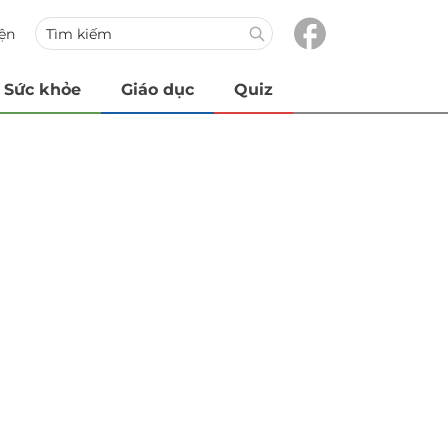
iện
Sức khỏe
Giáo dục
Quiz