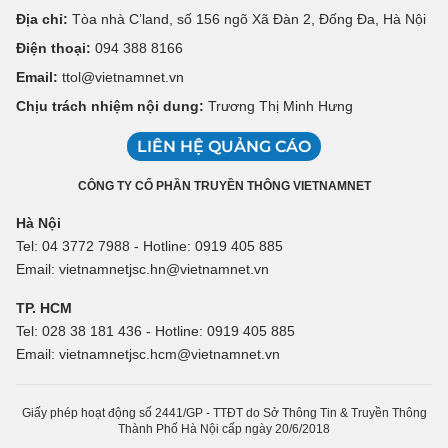
Địa chỉ:
Tòa nhà C’land, số 156 ngõ Xã Đàn 2, Đống Đa, Hà Nội
Điện thoại:
094 388 8166
Email:
ttol@vietnamnet.vn
Chịu trách nhiệm nội dung:
Trương Thị Minh Hưng
LIÊN HỆ QUẢNG CÁO
CÔNG TY CỔ PHẦN TRUYỀN THÔNG VIETNAMNET
Hà Nội
Tel: 04 3772 7988 - Hotline: 0919 405 885
Email: vietnamnetjsc.hn@vietnamnet.vn
TP. HCM
Tel: 028 38 181 436 - Hotline: 0919 405 885
Email: vietnamnetjsc.hcm@vietnamnet.vn
Giấy phép hoạt động số 2441/GP - TTĐT do Sở Thông Tin & Truyền Thông
Thành Phố Hà Nội cấp ngày 20/6/2018