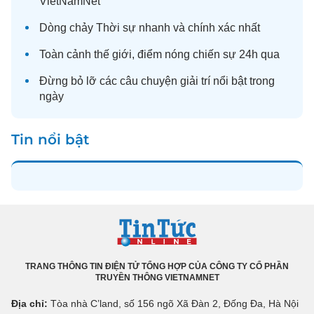
VietNamNet
Dòng chảy
Thời sự
nhanh và chính xác nhất
Toàn cảnh
thế giới
, điểm nóng chiến sự 24h qua
Đừng bỏ lỡ các câu chuyện
giải trí
nổi bật trong
ngày
Tin nổi bật
TRANG THÔNG TIN ĐIỆN TỬ TỔNG HỢP CỦA CÔNG TY CỔ PHẦN
TRUYỀN THÔNG VIETNAMNET
Địa chỉ:
Tòa nhà C’land, số 156 ngõ Xã Đàn 2, Đống Đa, Hà Nội