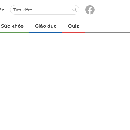
iện
Sức khỏe
Giáo dục
Quiz