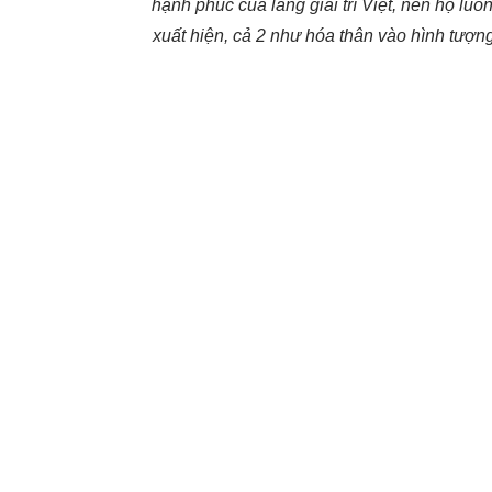
hạnh phúc của làng giải trí Việt, nên họ lu
xuất hiện, cả 2 như hóa thân vào hình tượn