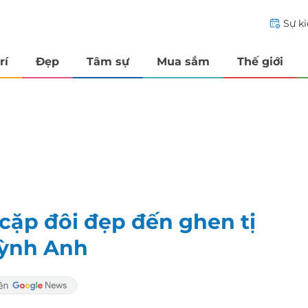
Sự k
rí
Đẹp
Tâm sự
Mua sắm
Thế giới
cặp đôi đẹp đến ghen tị
uỳnh Anh