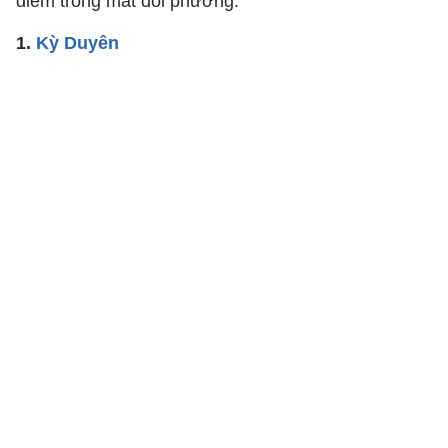
điểm trong mắt đối phương.
1.
Kỳ Duyên