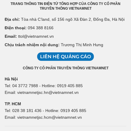
TRANG THÔNG TIN ĐIỆN TỬ TỔNG HỢP CỦA CÔNG TY CỔ PHẦN
TRUYỀN THÔNG VIETNAMNET
Địa chỉ:
Tòa nhà C’land, số 156 ngõ Xã Đàn 2, Đống Đa, Hà Nội
Điện thoại:
094 388 8166
Email:
ttol@vietnamnet.vn
Chịu trách nhiệm nội dung:
Trương Thị Minh Hưng
LIÊN HỆ QUẢNG CÁO
CÔNG TY CỔ PHẦN TRUYỀN THÔNG VIETNAMNET
Hà Nội
Tel: 04 3772 7988 - Hotline: 0919 405 885
Email: vietnamnetjsc.hn@vietnamnet.vn
TP. HCM
Tel: 028 38 181 436 - Hotline: 0919 405 885
Email: vietnamnetjsc.hcm@vietnamnet.vn