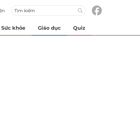
iện
Sức khỏe
Giáo dục
Quiz