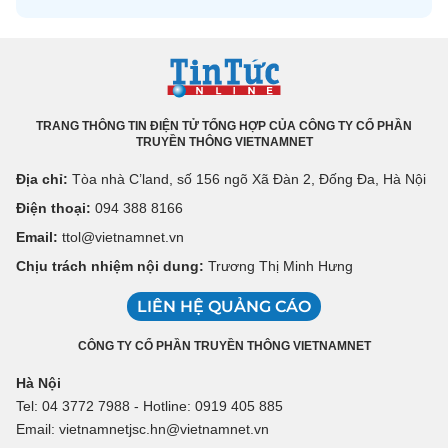
TRANG THÔNG TIN ĐIỆN TỬ TỔNG HỢP CỦA CÔNG TY CỔ PHẦN
TRUYỀN THÔNG VIETNAMNET
Địa chỉ:
Tòa nhà C’land, số 156 ngõ Xã Đàn 2, Đống Đa, Hà Nội
Điện thoại:
094 388 8166
Email:
ttol@vietnamnet.vn
Chịu trách nhiệm nội dung:
Trương Thị Minh Hưng
LIÊN HỆ QUẢNG CÁO
CÔNG TY CỔ PHẦN TRUYỀN THÔNG VIETNAMNET
Hà Nội
Tel: 04 3772 7988 - Hotline: 0919 405 885
Email: vietnamnetjsc.hn@vietnamnet.vn