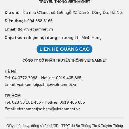
TRUYỀN THÔNG VIETNAMNET
Địa chỉ:
Tòa nhà C’land, số 156 ngõ Xã Đàn 2, Đống Đa, Hà Nội
Điện thoại:
094 388 8166
Email:
ttol@vietnamnet.vn
Chịu trách nhiệm nội dung:
Trương Thị Minh Hưng
LIÊN HỆ QUẢNG CÁO
CÔNG TY CỔ PHẦN TRUYỀN THÔNG VIETNAMNET
Hà Nội
Tel: 04 3772 7988 - Hotline: 0919 405 885
Email: vietnamnetjsc.hn@vietnamnet.vn
TP. HCM
Tel: 028 38 181 436 - Hotline: 0919 405 885
Email: vietnamnetjsc.hcm@vietnamnet.vn
Giấy phép hoạt động số 2441/GP - TTĐT do Sở Thông Tin & Truyền Thông