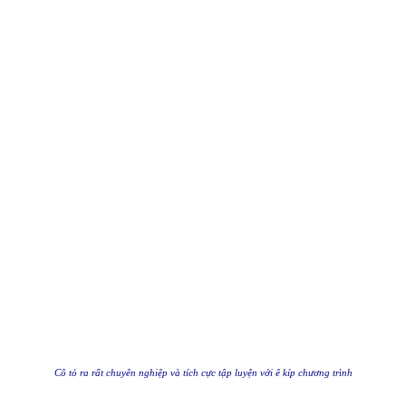
Cô tỏ ra rất chuyên nghiệp và tích cực tập luyện với ê kíp chương trình