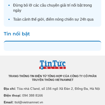
Đừng bỏ lỡ các câu chuyện
giải trí
nổi bật trong
ngày
Toàn cảnh
thế giới
, điểm nóng chiến sự 24h qua
Tin nổi bật
TRANG THÔNG TIN ĐIỆN TỬ TỔNG HỢP CỦA CÔNG TY CỔ PHẦN
TRUYỀN THÔNG VIETNAMNET
Địa chỉ:
Tòa nhà C’land, số 156 ngõ Xã Đàn 2, Đống Đa, Hà Nội
Điện thoại:
094 388 8166
Email:
ttol@vietnamnet.vn