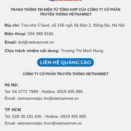
TRANG THÔNG TIN ĐIỆN TỬ TỔNG HỢP CỦA CÔNG TY CỔ PHẦN
TRUYỀN THÔNG VIETNAMNET
Địa chỉ:
Tòa nhà C’land, số 156 ngõ Xã Đàn 2, Đống Đa, Hà Nội
Điện thoại:
094 388 8166
Email:
ttol@vietnamnet.vn
Chịu trách nhiệm nội dung:
Trương Thị Minh Hưng
LIÊN HỆ QUẢNG CÁO
CÔNG TY CỔ PHẦN TRUYỀN THÔNG VIETNAMNET
Hà Nội
Tel: 04 3772 7988 - Hotline: 0919 405 885
Email: vietnamnetjsc.hn@vietnamnet.vn
TP. HCM
Tel: 028 38 181 436 - Hotline: 0919 405 885
Email: vietnamnetjsc.hcm@vietnamnet.vn