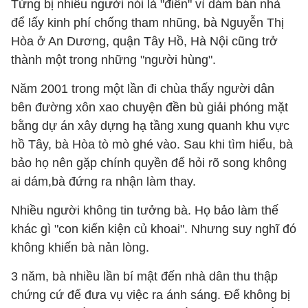
Từng bị nhiều người nói là "điên" vì dám bán nhà
để lấy kinh phí chống tham nhũng, bà Nguyễn Thị
Hòa ở An Dương, quận Tây Hồ, Hà Nội cũng trở
thành một trong những "người hùng".
Năm 2001 trong một lần đi chùa thấy người dân
bên đường xôn xao chuyện đền bù giải phóng mặt
bằng dự án xây dựng hạ tầng xung quanh khu vực
hồ Tây, bà Hòa tò mò ghé vào. Sau khi tìm hiểu, bà
bảo họ nên gặp chính quyền để hỏi rõ song không
ai dám,bà đứng ra nhận làm thay.
Nhiều người không tin tưởng bà. Họ bảo làm thế
khác gì "con kiến kiện củ khoai". Nhưng suy nghĩ đó
không khiến bà nản lòng.
3 năm, bà nhiều lần bí mật đến nhà dân thu thập
chứng cứ để đưa vụ việc ra ánh sáng. Để không bị