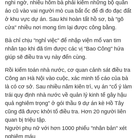
nghi ngờ, nhiều hôm bà phải kiếm những bộ quần
áo cũ vào vai người mò cua bắt ốc để đi đo đạc đất
ở khu vực dự án. Sau khi hoàn tất hồ sơ, bà "gõ
cửa" nhiều nơi mong tìm lại được công bằng.
Bà chỉ chịu "nghỉ việc" để nhập viện mổ van tim
nhân tạo khi đã tìm được các vị "Bao Công" hứa
giúp sẽ điều tra vụ này đến cùng.
Rồi kiểm toán nhà nước, cơ quan cảnh sát điều tra
Công an Hà Nội vào cuộc, xác minh tố cáo của bà
là có cơ sở. Sau nhiều năm kiên trì, vụ án “cố ý làm
trái quy định nhà nước về quản lý kinh tế gây hậu
quả nghiêm trọng” ở gói thầu 9 dự án kè Hồ Tây
cũng đã được khởi tố điều tra. Hơn 20 người liên
quan bị triệu tập.
Người phụ nữ với hơn 1000 phiếu "nhân bản" xét
nghiệm máu