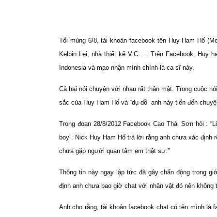
Tối mùng 6/8, tài khoản facebook tên Huy Ham Hố (Morg
Kelbin Lei, nhà thiết kế V.C. ... Trên Facebook, Hu
Indonesia và mạo nhận mình chính là ca sĩ này.
Cả hai nói chuyện với nhau rất thân mật. Trong cuộc 
sắc của Huy Ham Hố và “dụ dỗ” anh này tiến đến chuyệ
Trong đoạn 28/8/2012 Facebook Cao Thái Sơn hỏi : “Lỡ
boy”. Nick Huy Ham Hố trả lời rằng anh chưa xác định r
chưa gặp người quan tâm em thật sự.”
Thông tin này ngay lập tức đã gây chấn động trong g
định anh chưa bao giờ chat với nhân vật đó nên không 
Anh cho rằng, tài khoản facebook chat có tên mình là 