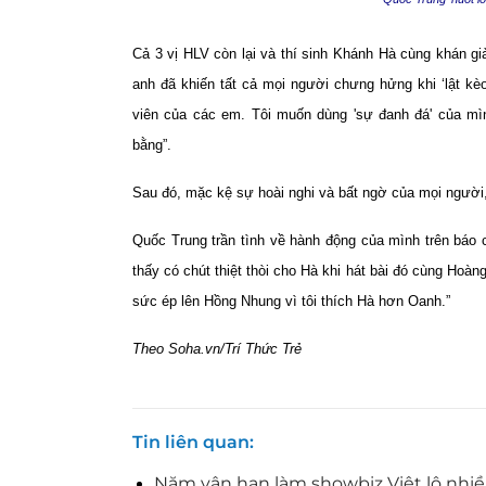
Cả 3 vị HLV còn lại và thí sinh Khánh Hà cùng khán giả
anh đã khiến tất cả mọi người chưng hửng khi ‘lật kè
viên của các em. Tôi muốn dùng 'sự đanh đá' của mì
bằng”.
Sau đó, mặc kệ sự hoài nghi và bất ngờ của mọi người, 
Quốc Trung trần tình về hành động của mình trên báo c
thấy có chút thiệt thòi cho Hà khi hát bài đó cùng Hoàn
sức ép lên Hồng Nhung vì tôi thích Hà hơn Oanh.”
Theo Soha.vn/Trí Thức Trẻ
Tin liên quan
Năm vận hạn làm showbiz Việt lộ nhiề