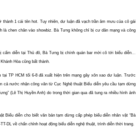
ở thành 1 cái tên hot. Tuy nhiên, dư luận đã vạch trần âm mưu của cô gái
ích là chen chân vào showbiz. Bà Tưng không chỉ bị cư dân mạng và công
 cấm diễn tại Thủ đô, Bà Tưng bị chính quán bar mời cô tới biểu diễn…
i Khánh Hòa cũng bất thành.
m tại TP HCM tối 6-8 đã xuất hiện trên mạng gây xôn xao dư luận. Trước
trên cả nước nhận công văn từ Cục Nghệ thuật Biểu diễn yêu cầu tạm dừng
Tưng” (Lê Thị Huyền Anh) do trong thời gian qua đã tung ra nhiều hình ảnh
 Biểu diễn cho biết văn bản tạm dừng cấp phép biểu diễn nhân vật “Bà
T-DL về chấn chỉnh hoạt động biểu diễn nghệ thuật, trình diễn thời trang.