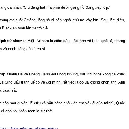
rang cá nhân: “Siu đang hát mà phía dưới giang hồ đứng xếp lớp.”
 trong oto suốt 2 tiếng đồng hồ vì bên ngoài chủ nợ vây kín. Sau đêm diễn,
u Black an toàn lên xe trở về.
lịch sử showbiz Việt. Nó vừa là điểm sáng lấp lánh về tình nghệ sĩ, nhưng
p và danh tiếng của 1 ca sĩ.
a cặp Khánh Hà và Hoàng Oanh đội Hồng Nhung, sau khi nghe xong ca khúc
 và từng đấu tranh để cô về đội mình, rất tiếc là cô đã không chọn anh. Anh
c xuất sắc.
ẫn còn một quyền để cứu và sẵn sàng chờ đón em về đội của mình", Quốc
ì anh nói hoàn toàn là sự thật.
i' và nhất định trốn sau ghế không chịu ra.