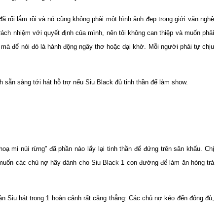
ã rối lắm rồi và nó cũng không phải một hình ảnh đẹp trong giới văn nghệ
trách nhiệm với quyết định của mình, nên tôi không can thiệp và muốn phải
a mà để nói đó là hành động ngây thơ hoặc dại khờ. Mỗi người phải tự chịu
 sẵn sàng tới hát hỗ trợ nếu Siu Black đủ tinh thần để làm show.
oạ mi núi rừng” đã phần nào lấy lại tinh thần để đứng trên sân khấu. Chị
uốn các chủ nợ hãy dành cho Siu Black 1 con đường để làm ăn hòng trả
n Siu hát trong 1 hoàn cảnh rất căng thẳng: Các chủ nợ kéo đến đông đủ,