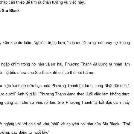
pháp can thiệp để tìm ra chân tướng vụ việc này.
 Siu Black
gây xôn xao dư luận. Nghiêm trọng hơn, “hoạ mi núi rừng” còn vay nợ không
ết ngập chìm trong nợ nần và sợ hãi, Phương Thanh đã đứng ra nhận làm
ên hệ bốc show cho Siu Black để chị có thể hát trả nợ.
 hiệp ‘xả thân cứu bạn’ của Phương Thanh thì lại bị Long Nhật dội cho 1
nực cười!” Anh lý giải: “Phương Thanh đang theo đuổi việc làm không thực
ng càng làm cho sự việc rối lên. Giờ Phương Thanh lại bắt đầu cảm thấy
 ngàng với lời chia sẻ khá “phũ” về chuyện nợ nần của Siu Black: “Trái
ưởng, cay đắng tự nuốt lấy.”