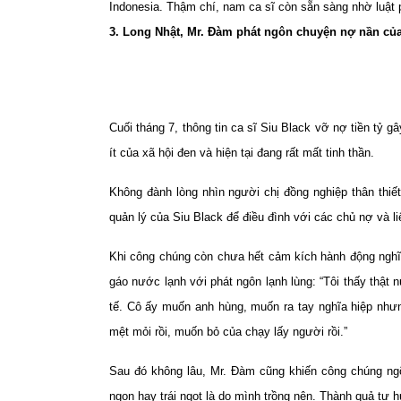
Indonesia. Thậm chí, nam ca sĩ còn sẵn sàng nhờ luật 
3. Long Nhật, Mr. Đàm phát ngôn chuyện nợ nần của
Cuối tháng 7, thông tin ca sĩ Siu Black vỡ nợ tiền tỷ 
ít của xã hội đen và hiện tại đang rất mất tinh thần.
Không đành lòng nhìn người chị đồng nghiệp thân thi
quản lý của Siu Black để điều đình với các chủ nợ và li
Khi công chúng còn chưa hết cảm kích hành động nghĩa
gáo nước lạnh với phát ngôn lạnh lùng: “Tôi thấy thật 
tế. Cô ấy muốn anh hùng, muốn ra tay nghĩa hiệp như
mệt mỏi rồi, muốn bỏ của chạy lấy người rồi.”
Sau đó không lâu, Mr. Đàm cũng khiến công chúng ngỡ
ngon hay trái ngọt là do mình trồng nên. Thành quả tự h