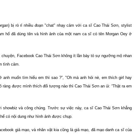
an) bị rò rỉ nhiều đoạn "chat" nhạy cảm với ca sĩ Cao Thái Sơn, stylist
y ham hố đã dùng tên và hình ảnh của một nam ca sĩ có tên Morgan Oey ở
nói chuyện, Facebook Cao Thái Sơn không ít lần bày tỏ sự ngưỡng mộ nhan
n tình cảm.
 anh muốn tìm hiểu em thì sao ?”, "Oh mà anh hỏi nè, em thích girl hay
õ ràng được mình thích đối tượng nào thì Cao Thái Sơn an ủi: “Thật ra em
iới showbiz và công chúng. Trước sự việc này, ca sĩ Cao Thái Sơn khẳng
thể có nội dung như hình ảnh được chụp.
facebook giả mạo, và nhân vật kia cũng là giả mạo, đã mạo danh ca sĩ của