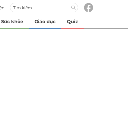
iện
Sức khỏe
Giáo dục
Quiz