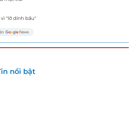
vì "lỡ dính bầu"
Tin nổi bật