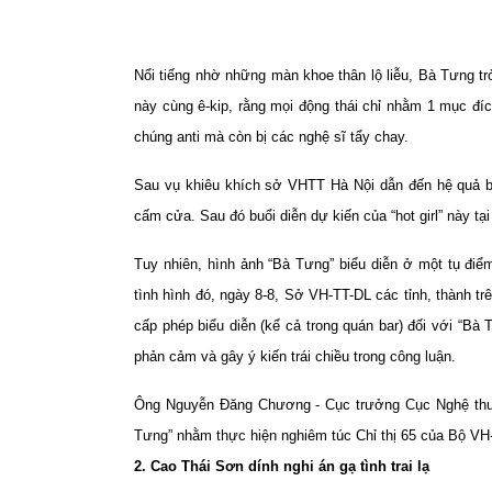
Nổi tiếng nhờ những màn khoe thân lộ liễu, Bà Tưng tr
này cùng ê-kip, rằng mọi động thái chỉ nhằm 1 mục đ
chúng anti mà còn bị các nghệ sĩ tẩy chay.
Sau vụ khiêu khích sở VHTT Hà Nội dẫn đến hệ quả bị
cấm cửa. Sau đó buổi diễn dự kiến của “hot girl” này tạ
Tuy nhiên, hình ảnh “Bà Tưng” biểu diễn ở một tụ điể
tình hình đó, ngày 8-8, Sở VH-TT-DL các tỉnh, thành 
cấp phép biểu diễn (kể cả trong quán bar) đối với “Bà 
phản cảm và gây ý kiến trái chiều trong công luận.
Ông Nguyễn Đăng Chương - Cục trưởng Cục Nghệ thuật
Tưng” nhằm thực hiện nghiêm túc Chỉ thị 65 của Bộ VH-T
2. Cao Thái Sơn dính nghi án gạ tình trai lạ