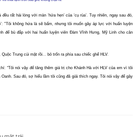
 đều rất hài lòng với màn ‘hứa hẹn’ của ‘cụ rùa’. Tuy nhiên, ngay sau đó,
o’: "Tôi không hứa là sẽ bấm, nhưng tôi muốn gây áp lực với huấn luyện
nh để bù đắp với hai huấn luyện viên Đàm Vĩnh Hưng, Mỹ Linh cho cân
Quộc Trung cúi mặt rồi... bỏ trốn ra phía sau chiếc ghế HLV.
hí: “Tôi nói vậy để tăng thêm giá trị cho Khánh Hà với HLV của em vì tôi
g Oanh. Sau đó, sợ hiểu lầm tôi cũng đã giải thích ngay. Tôi nói vậy để gây
u mặt trái