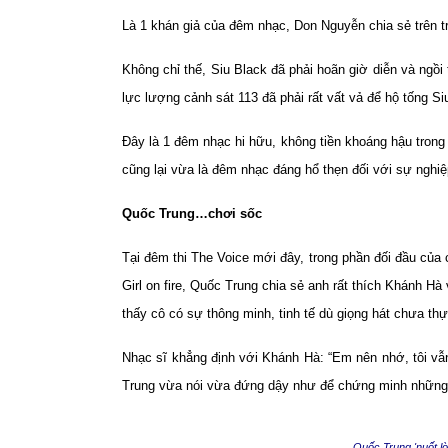
Là 1 khán giả của đêm nhạc, Don Nguyễn chia sẻ trên t
Không chỉ thế, Siu Black đã phải hoãn giờ diễn và ngồi
lực lượng cảnh sát 113 đã phải rất vất vả để hộ tống Si
Đây là 1 đêm nhạc hi hữu, không tiền khoáng hậu trong 
cũng lại vừa là đêm nhạc đáng hổ thẹn đối với sự nghiệ
Quốc Trung…chơi sốc
Tại đêm thi The Voice mới đây, trong phần đối đầu củ
Girl on fire, Quốc Trung chia sẻ anh rất thích Khánh Hà
thấy cô có sự thông minh, tinh tế dù giọng hát chưa thự
Nhạc sĩ khẳng định với Khánh Hà: “Em nên nhớ, tôi v
Trung vừa nói vừa đứng dậy như để chứng minh những g
Quốc Trung 'nuốt lờ