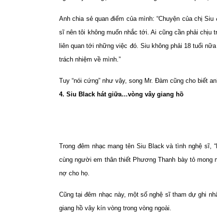
Anh chia sẻ quan điểm của mình: “Chuyện của chị Siu đ
sĩ nên tôi không muốn nhắc tới. Ai cũng cần phải chịu 
liên quan tới những việc đó. Siu không phải 18 tuổi nữ
trách nhiệm về mình.”
Tuy “nói cứng” như vậy, song Mr. Đàm cũng cho biết anh
4. Siu Black hát giữa…vòng vây giang hồ
Trong đêm nhạc mang tên Siu Black và tình nghệ sĩ, “h
cùng người em thân thiết Phương Thanh bày tỏ mong m
nợ cho họ.
Cũng tại đêm nhạc này, một số nghệ sĩ tham dự ghi nhậ
giang hồ vây kín vòng trong vòng ngoài.