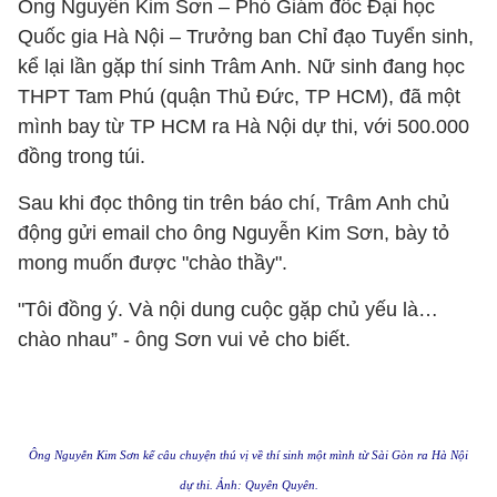
Ông Nguyễn Kim Sơn – Phó Giám đốc Đại học
Quốc gia Hà Nội – Trưởng ban Chỉ đạo Tuyển sinh,
kể lại lần gặp thí sinh Trâm Anh. Nữ sinh đang học
THPT Tam Phú (quận Thủ Đức, TP HCM), đã
một
mình bay từ TP HCM ra Hà Nội dự thi, với 500.000
đồng trong túi.
Sau khi đọc thông tin trên báo chí, Trâm Anh chủ
động gửi email cho ông Nguyễn Kim Sơn, bày tỏ
mong muốn được "chào thầy".
"Tôi đồng ý. Và nội dung cuộc gặp chủ yếu là…
chào nhau” - ông Sơn vui vẻ cho biết.
Ông Nguyễn Kim Sơn kể câu chuyện thú vị về thí sinh một mình từ Sài Gòn ra Hà Nội
dự thi. Ảnh: Quyên Quyên.