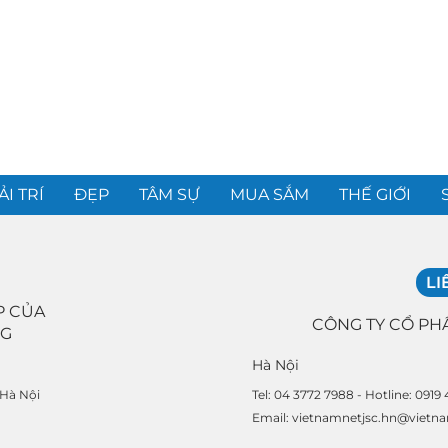
ẢI TRÍ
ĐẸP
TÂM SỰ
MUA SẮM
THẾ GIỚI
LI
P CỦA
CÔNG TY CỔ PH
NG
Hà Nội
Tel: 04 3772 7988 - Hotline: 0919
 Hà Nội
Email: vietnamnetjsc.hn@vietn