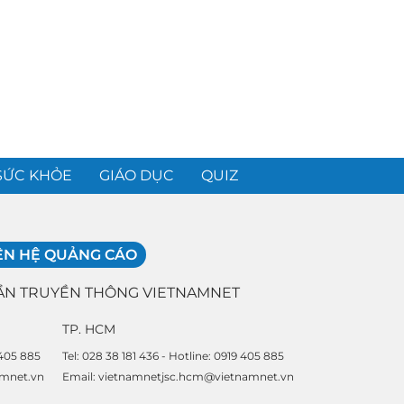
SỨC KHỎE
GIÁO DỤC
QUIZ
ÊN HỆ QUẢNG CÁO
ẦN TRUYỀN THÔNG VIETNAMNET
TP. HCM
 405 885
Tel: 028 38 181 436 - Hotline: 0919 405 885
amnet.vn
Email: vietnamnetjsc.hcm@vietnamnet.vn