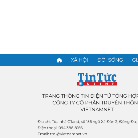
XÃ HỘI
ĐỜI SỐNG
GI
TRANG THÔNG TIN ĐIỆN TỬ TỔNG HỢ
CÔNG TY CỔ PHẦN TRUYỀN THÔ
VIETNAMNET
Địa chỉ:
Tòa nhà C’land, số 156 ngõ Xã Đàn 2, Đống Đa,
Điện thoại:
094 388 8166
Email:
ttol@vietnamnet.vn