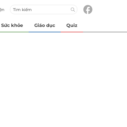
iện
Sức khỏe
Giáo dục
Quiz