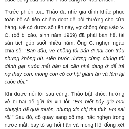
Trước phiên tòa, Thảo đã nhờ gia đình khắc phục
toàn bộ số tiền chiếm đoạt để bồi thường cho cửa
hàng. Để có được số tiền này, vợ chồng ông Đào V.
C. (bố bị cáo, sinh năm 1969) đã phải bán hết tài
sản tích góp suốt nhiều năm. Ông C. nghẹn ngào
chia sẻ: “
Ban đầu, vợ chồng tôi bán đi hai con trâu
nhưng không đủ. Đến bước đường cùng, chúng tôi
đành gạt nước mắt bán cả căn nhà đang ở để trả
nợ thay con, mong con có cơ hội giảm án và làm lại
cuộc đời.”
Khi được nói lời sau cùng, Thảo bật khóc, hướng
về bị hại để gửi lời xin lỗi: “
Em biết bây giờ mọi
chuyện đã quá muộn, nhưng xin chị tha thứ. Em sai
rồi.
” Sau đó, cô quay sang bố mẹ, nấc nghẹn trong
nước mắt, bày tỏ sự hối hận và mong Hội đồng xét