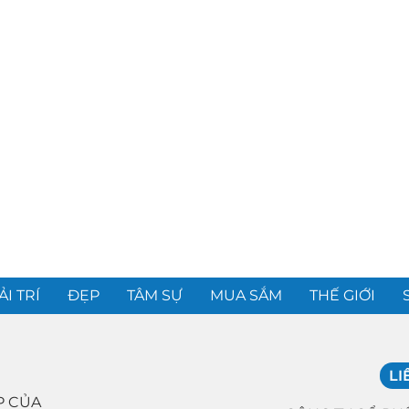
ẢI TRÍ
ĐẸP
TÂM SỰ
MUA SẮM
THẾ GIỚI
LI
P CỦA