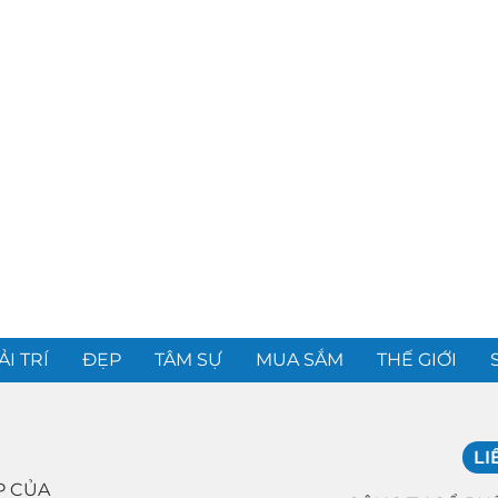
ẢI TRÍ
ĐẸP
TÂM SỰ
MUA SẮM
THẾ GIỚI
LI
P CỦA