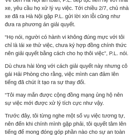
Về đến Hà Nội an toàn, P.L. tiếp tục liên hệ với nhà
xe, yêu cầu họ xử lý vụ việc. Tới chiều 2/7, chủ nhà
xe đã ra Hà Nội gặp P.L. gửi lời xin lỗi cũng như
đưa ra phương án giải quyết.
“Họ nói, người có hành vi không đúng mực với tôi
chỉ là lái xe thử việc, chưa ký hợp đồng chính thức
nên giải quyết bằng cách cho họ thôi việc”, P.L. nói.
Dù chưa hài lòng với cách giải quyết này nhưng cô
gái Hải Phòng cho rằng, việc mình can đảm lên
tiếng đã chút ít tạo ra sự thay đổi.
“Tôi may mắn được cộng đồng mạng ủng hộ nên
sự việc mới được xử lý tích cực như vậy.
Trước đây, tôi từng nghe một số vụ việc tương tự,
nên đến khi chính mình gặp phải, tôi quyết tâm lên
tiếng để mong đóng góp phần nào cho sự an toàn