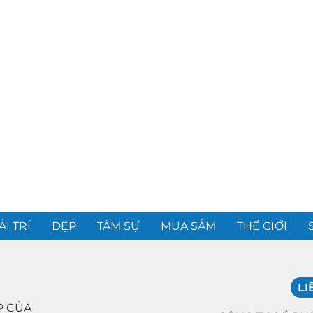
ẢI TRÍ
ĐẸP
TÂM SỰ
MUA SẮM
THẾ GIỚI
LI
P CỦA