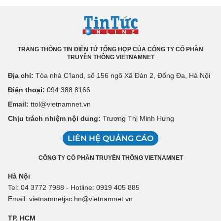
TRANG THÔNG TIN ĐIỆN TỬ TỔNG HỢP CỦA CÔNG TY CỔ PHẦN
TRUYỀN THÔNG VIETNAMNET
Địa chỉ:
Tòa nhà C’land, số 156 ngõ Xã Đàn 2, Đống Đa, Hà Nội
Điện thoại:
094 388 8166
Email:
ttol@vietnamnet.vn
Chịu trách nhiệm nội dung:
Trương Thị Minh Hưng
LIÊN HỆ QUẢNG CÁO
CÔNG TY CỔ PHẦN TRUYỀN THÔNG VIETNAMNET
Hà Nội
Tel: 04 3772 7988 - Hotline: 0919 405 885
Email: vietnamnetjsc.hn@vietnamnet.vn
TP. HCM