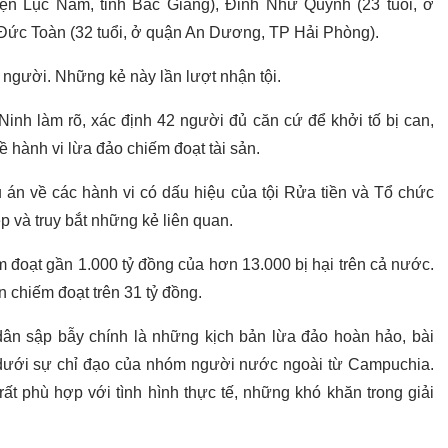
ện Lục Nam, tỉnh Bắc Giang), Đinh Như Quỳnh (23 tuổi, ở
Đức Toàn (32 tuổi, ở quận An Dương, TP Hải Phòng).
người. Những kẻ này lần lượt nhận tội.
Ninh làm rõ, xác định 42 người đủ căn cứ để khởi tố bị can,
ề hành vi lừa đảo chiếm đoạt tài sản.
ụ án về các hành vi có dấu hiệu của tội Rửa tiền và Tổ chức
p và truy bắt những kẻ liên quan.
 đoạt gần 1.000 tỷ đồng của hơn 13.000 bị hại trên cả nước.
n chiếm đoạt trên 31 tỷ đồng.
ân sập bẫy chính là những kịch bản lừa đảo hoàn hảo, bài
dưới sự chỉ đạo của nhóm người nước ngoài từ Campuchia.
t phù hợp với tình hình thực tế, những khó khăn trong giải