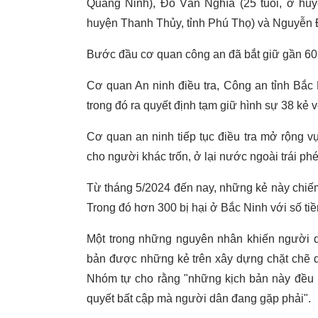
Quảng Ninh), Đỗ Văn Nghĩa (25 tuổi, ở huy
huyện Thanh Thủy, tỉnh Phú Thọ) và Nguyễn 
Bước đầu cơ quan công an đã bắt giữ gần 60 
Cơ quan An ninh điều tra, Công an tỉnh Bắc 
trong đó ra quyết định tạm giữ hình sự 38 kẻ v
Cơ quan an ninh tiếp tục điều tra mở rộng v
cho người khác trốn, ở lại nước ngoài trái phé
Từ tháng 5/2024 đến nay, những kẻ này chiếm
Trong đó hơn 300 bị hại ở Bắc Ninh với số tiề
Một trong những nguyên nhân khiến người d
bản được những kẻ trên xây dựng chặt chẽ 
Nhóm tự cho rằng "những kịch bản này đều rấ
quyết bất cập mà người dân đang gặp phải".