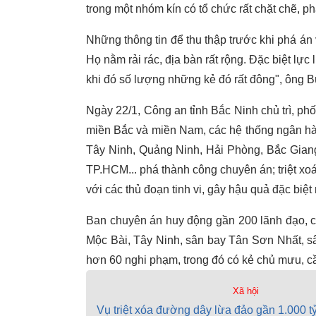
trong một nhóm kín có tổ chức rất chặt chẽ, ph
Những thông tin để thu thập trước khi phá án
Họ nằm rải rác, địa bàn rất rộng. Đặc biệt lự
khi đó số lượng những kẻ đó rất đông", ông B
Ngày 22/1, Công an tỉnh Bắc Ninh chủ trì, p
miền Bắc và miền Nam, các hệ thống ngân hà
Tây Ninh, Quảng Ninh, Hải Phòng, Bắc Gian
TP.HCM... phá thành công chuyên án; triệt x
với các thủ đoạn tinh vi, gây hậu quả đặc biệt
Ban chuyên án huy động gần 200 lãnh đạo, chỉ
Mộc Bài, Tây Ninh, sân bay Tân Sơn Nhất, sâ
hơn 60 nghi phạm, trong đó có kẻ chủ mưu, cầ
Xã hội
Vụ triệt xóa đường dây lừa đảo gần 1.000 