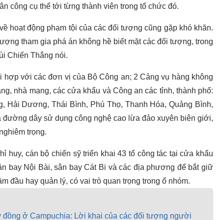
ân công cụ thể tới từng thành viên trong tổ chức đó.
 về hoạt động phạm tội của các đối tượng cũng gặp khó khăn.
c lượng tham gia phá án không hề biết mặt các đối tượng, trong
ùi Chiến Thắng nói.
hối hợp với các đơn vị của Bộ Công an; 2 Cảng vụ hàng không
ng, nhà mạng, các cửa khẩu và Công an các tỉnh, thành phố:
g, Hải Dương, Thái Bình, Phú Thọ, Thanh Hóa, Quảng Bình,
oá đường dây sử dụng công nghệ cao lừa đảo xuyên biên giới,
 nghiêm trọng.
 huy, cán bộ chiến sỹ triển khai 43 tổ công tác tại cửa khẩu
n bay Nội Bài, sân bay Cát Bi và các địa phương để bắt giữ
m đầu hay quản lý, có vai trò quan trọng trong ổ nhóm.
tỷ đồng ở Campuchia: Lời khai của các đối tượng người