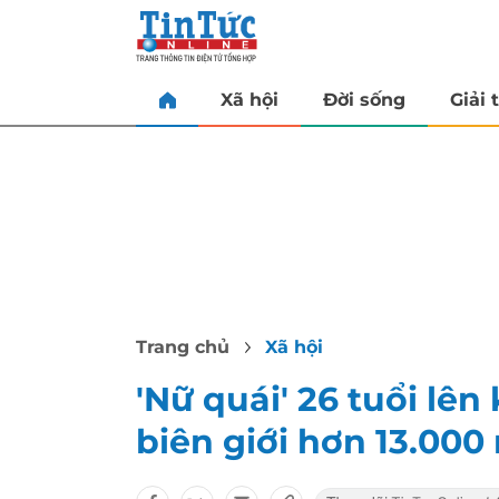
Xã hội
Đời sống
Giải t
Trang chủ
Xã hội
'Nữ quái' 26 tuổi lê
biên giới hơn 13.000