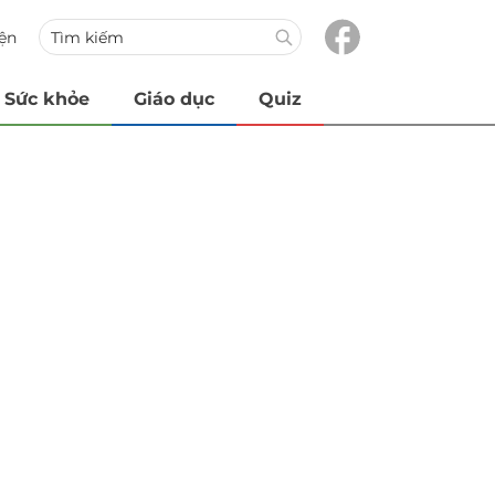
iện
Sức khỏe
Giáo dục
Quiz