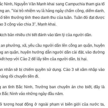
 Bắc Ninh, Nguyễn Văn Mạnh khai sang Campuchia tham gia tổ
ông an. "Vai trò nhiệm vụ là hàng ngày chấm công, diểm danh,
ố tiền thưởng tính theo danh thu của tuần. Tuần đó đạt được
ào 3 cộng vào chia 3", Mạnh khai.
ịch bản nhiều chi tiết đánh vào tâm lý của người dân.
 an phường, xã, yêu cầu người dân lên công an quận, huyện
công an quận, huyện hướng dẫn người dân cài đặt, vào đường
kết hợp với Cào 2 để lấy tiền của người dân, bị hại.
 nạn nhân sẽ bị chiếm quyền sử dụng. Cào 3 sẽ xâm nhập vào
àng rồi chuyển tiền đi.
an tỉnh Bắc Ninh, Trưởng ban chuyên án cho biết, đây là
ỉnh Bắc Ninh vào những ngày đầu năm.
ối tượng hoạt động ở ngoài phạm vi biên giới của nước ta,