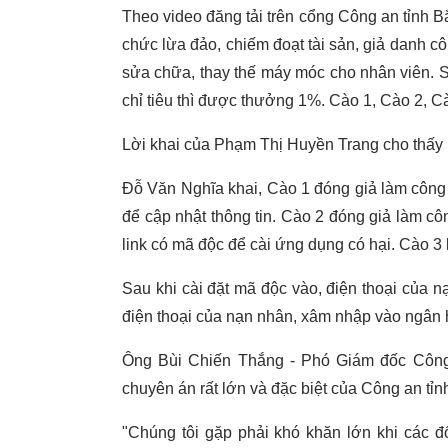
Theo video đăng tải trên cổng Công an tỉnh
chức lừa đảo, chiếm đoạt tài sản, giả danh c
sửa chữa, thay thế máy móc cho nhân viên. S
chỉ tiêu thì được thưởng 1%. Cào 1, Cào 2, C
Lời khai của Phạm Thị Huyền Trang cho thấy k
Đỗ Văn Nghĩa khai, Cào 1 đóng giả làm công
để cập nhật thông tin. Cào 2 đóng giả làm 
link có mã độc để cài ứng dụng có hại. Cào 3 
Sau khi cài đặt mã độc vào, điện thoại của
điện thoại của nạn nhân, xâm nhập vào ngân h
Ông Bùi Chiến Thắng - Phó Giám đốc Công 
chuyên án rất lớn và đặc biệt của Công an t
"Chúng tôi gặp phải khó khăn lớn khi các đ