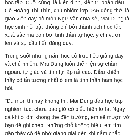
học tập. Cuối cùng, là kiên định, kiên trì phấn đấu.
Cô Hoàng Thị Thìn, chủ nhiệm lớp 9A5 đồng thời là
giáo viên dạy bộ môn Ngữ văn chia sẻ, Mai Dung là
học sinh nổi bật không chỉ bởi thành tích học tập
xuất sắc mà còn bởi tinh thần tự học, ý chí vươn
lên và sự cầu tiến đáng quý.
Trong suốt những năm học cô trực tiếp giảng dạy
và chủ nhiệm, Mai Dung luôn thể hiện sự chăm
ngoan, tự giác và tính tự lập rất cao. Điều khiến
thầy cô ấn tượng nhất ở em là tinh thần ham học
hỏi.
"Dù môn thi hay không thi, Mai Dung đều học tập
nghiêm túc, chưa bao giờ có biểu hiện lơ là. Ngay
cả khi bị ốm không thể đến trường, em sẽ mượn vở
bạn để ghi chép. Những chỗ không hiểu, em tìm
gặp thầy cô để nhờ giảng giải đến khi nắm chắc