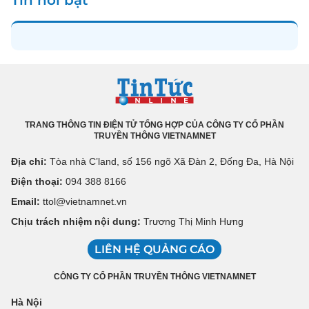
TRANG THÔNG TIN ĐIỆN TỬ TỔNG HỢP CỦA CÔNG TY CỔ PHẦN
TRUYỀN THÔNG VIETNAMNET
Địa chỉ:
Tòa nhà C’land, số 156 ngõ Xã Đàn 2, Đống Đa, Hà Nội
Điện thoại:
094 388 8166
Email:
ttol@vietnamnet.vn
Chịu trách nhiệm nội dung:
Trương Thị Minh Hưng
LIÊN HỆ QUẢNG CÁO
CÔNG TY CỔ PHẦN TRUYỀN THÔNG VIETNAMNET
Hà Nội