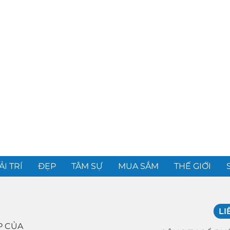
ẢI TRÍ
ĐẸP
TÂM SỰ
MUA SẮM
THẾ GIỚI
LI
P CỦA