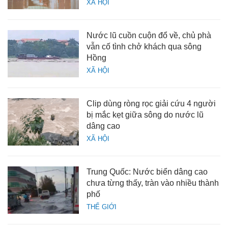
XÃ HỘI
Nước lũ cuồn cuộn đổ về, chủ phà
vẫn cố tình chở khách qua sông
Hồng
XÃ HỘI
Clip dùng ròng rọc giải cứu 4 người
bị mắc kẹt giữa sông do nước lũ
dâng cao
XÃ HỘI
Trung Quốc: Nước biển dâng cao
chưa từng thấy, tràn vào nhiều thành
phố
THẾ GIỚI