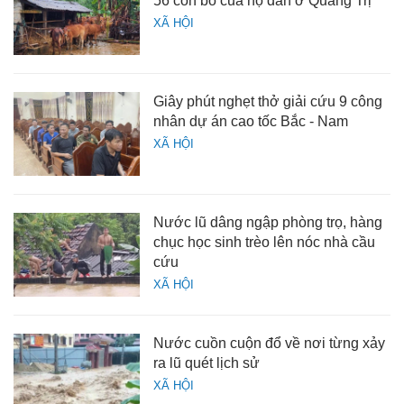
56 con bò của hộ dân ở Quảng Trị
XÃ HỘI
Giây phút nghẹt thở giải cứu 9 công
nhân dự án cao tốc Bắc - Nam
XÃ HỘI
Nước lũ dâng ngập phòng trọ, hàng
chục học sinh trèo lên nóc nhà cầu
cứu
XÃ HỘI
Nước cuồn cuộn đổ về nơi từng xảy
ra lũ quét lịch sử
XÃ HỘI