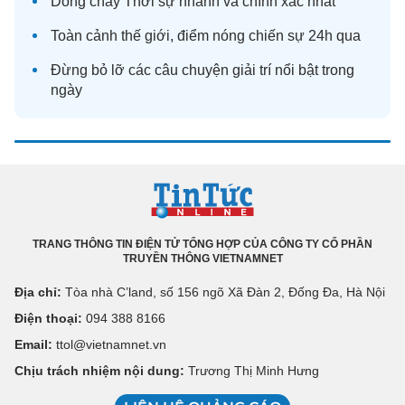
Dòng chảy
Thời sự
nhanh và chính xác nhất
Toàn cảnh
thế giới
, điểm nóng chiến sự 24h qua
Đừng bỏ lỡ các câu chuyện
giải trí
nổi bật trong
ngày
TRANG THÔNG TIN ĐIỆN TỬ TỔNG HỢP CỦA CÔNG TY CỔ PHẦN
TRUYỀN THÔNG VIETNAMNET
Địa chỉ:
Tòa nhà C’land, số 156 ngõ Xã Đàn 2, Đống Đa, Hà Nội
Điện thoại:
094 388 8166
Email:
ttol@vietnamnet.vn
Chịu trách nhiệm nội dung:
Trương Thị Minh Hưng