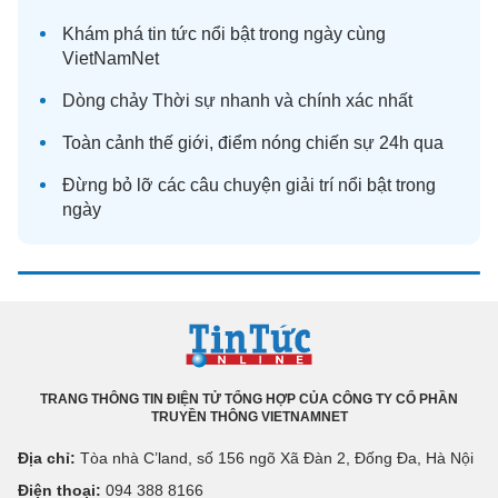
Khám phá
tin tức
nổi bật trong ngày cùng
VietNamNet
Dòng chảy
Thời sự
nhanh và chính xác nhất
Toàn cảnh
thế giới
, điểm nóng chiến sự 24h qua
Đừng bỏ lỡ các câu chuyện
giải trí
nổi bật trong
ngày
TRANG THÔNG TIN ĐIỆN TỬ TỔNG HỢP CỦA CÔNG TY CỔ PHẦN
TRUYỀN THÔNG VIETNAMNET
Địa chỉ:
Tòa nhà C’land, số 156 ngõ Xã Đàn 2, Đống Đa, Hà Nội
Điện thoại:
094 388 8166