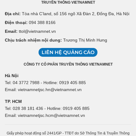
TRUYỀN THÔNG VIETNAMNET
Địa chỉ:
Tòa nhà C’land, số 156 ngõ Xã Đàn 2, Đống Đa, Hà Nội
Điện thoại:
094 388 8166
Email:
ttol@vietnamnet.vn
Chịu trách nhiệm nội dung:
Trương Thị Minh Hưng
LIÊN HỆ QUẢNG CÁO
CÔNG TY CỔ PHẦN TRUYỀN THÔNG VIETNAMNET
Hà Nội
Tel: 04 3772 7988 - Hotline: 0919 405 885
Email: vietnamnetjsc.hn@vietnamnet.vn
TP. HCM
Tel: 028 38 181 436 - Hotline: 0919 405 885
Email: vietnamnetjsc.hcm@vietnamnet.vn
Giấy phép hoạt động số 2441/GP - TTĐT do Sở Thông Tin & Truyền Thông