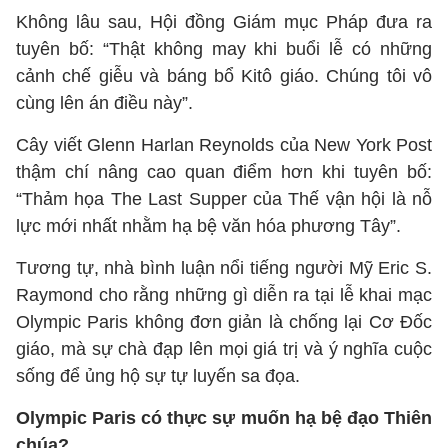
Không lâu sau, Hội đồng Giám mục Pháp đưa ra
tuyên bố: “Thật không may khi buổi lễ có những
cảnh chế giễu và báng bổ Kitô giáo. Chúng tôi vô
cùng lên án điều này”.
Cây viết Glenn Harlan Reynolds của New York Post
thậm chí nâng cao quan điểm hơn khi tuyên bố:
“Thảm họa The Last Supper của Thế vận hội là nỗ
lực mới nhất nhằm hạ bệ văn hóa phương Tây”.
Tương tự, nhà bình luận nổi tiếng người Mỹ Eric S.
Raymond cho rằng những gì diễn ra tại lễ khai mạc
Olympic Paris không đơn giản là chống lại Cơ Đốc
giáo, mà sự chà đạp lên mọi giá trị và ý nghĩa cuộc
sống để ủng hộ sự tự luyến sa đọa.
Olympic Paris có thực sự muốn hạ bệ đạo Thiên
chúa?