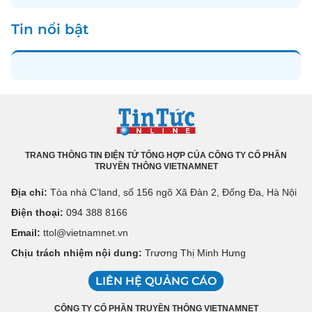
Tin nổi bật
TRANG THÔNG TIN ĐIỆN TỬ TỔNG HỢP CỦA CÔNG TY CỔ PHẦN
TRUYỀN THÔNG VIETNAMNET
Địa chỉ:
Tòa nhà C’land, số 156 ngõ Xã Đàn 2, Đống Đa, Hà Nội
Điện thoại:
094 388 8166
Email:
ttol@vietnamnet.vn
Chịu trách nhiệm nội dung:
Trương Thị Minh Hưng
LIÊN HỆ QUẢNG CÁO
CÔNG TY CỔ PHẦN TRUYỀN THÔNG VIETNAMNET