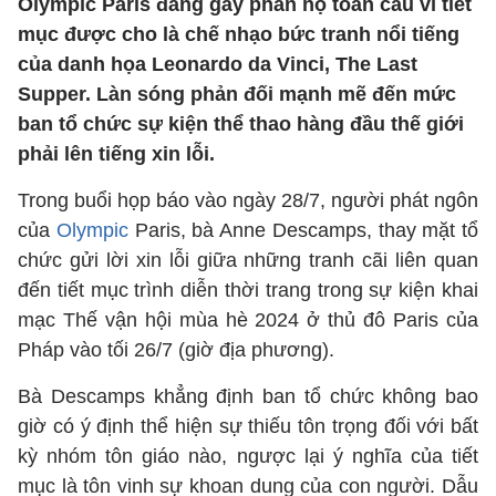
Olympic Paris đang gây phẫn nộ toàn cầu vì tiết
mục được cho là chế nhạo bức tranh nổi tiếng
của danh họa Leonardo da Vinci, The Last
Supper. Làn sóng phản đối mạnh mẽ đến mức
ban tổ chức sự kiện thể thao hàng đầu thế giới
phải lên tiếng xin lỗi.
Trong buổi họp báo vào ngày 28/7, người phát ngôn
của
Olympic
Paris, bà Anne Descamps, thay mặt tổ
chức gửi lời xin lỗi giữa những tranh cãi liên quan
đến tiết mục trình diễn thời trang trong sự kiện khai
mạc Thế vận hội mùa hè 2024 ở thủ đô Paris của
Pháp vào tối 26/7 (giờ địa phương).
Bà Descamps khẳng định ban tổ chức không bao
giờ có ý định thể hiện sự thiếu tôn trọng đối với bất
kỳ nhóm tôn giáo nào, ngược lại ý nghĩa của tiết
mục là tôn vinh sự khoan dung của con người. Dẫu