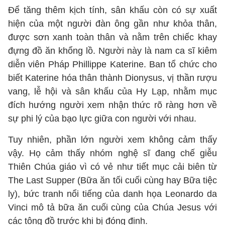
Để tăng thêm kịch tính, sân khấu còn có sự xuất
hiện của một người đàn ông gần như khỏa thân,
được sơn xanh toàn thân và nằm trên chiếc khay
đựng đồ ăn khổng lồ. Người này là nam ca sĩ kiêm
diễn viên Pháp Phillippe Katerine. Ban tổ chức cho
biết Katerine hóa thân thành Dionysus, vị thần rượu
vang, lễ hội và sân khấu của Hy Lạp, nhằm mục
đích hướng người xem nhận thức rõ ràng hơn về
sự phi lý của bạo lực giữa con người với nhau.
Tuy nhiên, phần lớn người xem không cảm thấy
vậy. Họ cảm thấy nhóm nghệ sĩ đang chế giễu
Thiên Chúa giáo vì có vẻ như tiết mục cải biên từ
The Last Supper (Bữa ăn tối cuối cùng hay Bữa tiệc
ly), bức tranh nổi tiếng của danh họa Leonardo da
Vinci mô tả bữa ăn cuối cùng của Chúa Jesus với
các tông đồ trước khi bị đóng đinh.