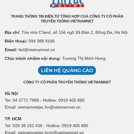
TRANG THÔNG TIN ĐIỆN TỬ TỔNG HỢP CỦA CÔNG TY CỔ PHẦN
TRUYỀN THÔNG VIETNAMNET
Địa chỉ:
Tòa nhà C’land, số 156 ngõ Xã Đàn 2, Đống Đa, Hà Nội
Điện thoại:
094 388 8166
Email:
ttol@vietnamnet.vn
Chịu trách nhiệm nội dung:
Trương Thị Minh Hưng
LIÊN HỆ QUẢNG CÁO
CÔNG TY CỔ PHẦN TRUYỀN THÔNG VIETNAMNET
Hà Nội
Tel: 04 3772 7988 - Hotline: 0919 405 885
Email: vietnamnetjsc.hn@vietnamnet.vn
TP. HCM
Tel: 028 38 181 436 - Hotline: 0919 405 885
Email: vietnamnetjsc.hcm@vietnamnet.vn