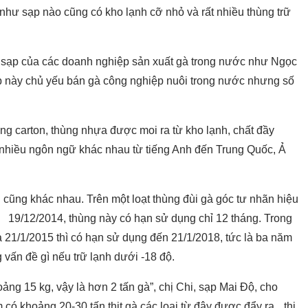
 như sạp nào cũng có kho lạnh cỡ nhỏ và rất nhiều thùng trữ
 sạp của các doanh nghiệp sản xuất gà trong nước như Ngọc
p này chủ yếu bán gà công nghiệp nuôi trong nước nhưng số
ùng carton, thùng nhựa được moi ra từ kho lạnh, chất đầy
n nhiều ngôn ngữ khác nhau từ tiếng Anh đến Trung Quốc, Ả
ũng khác nhau. Trên một loạt thùng đùi gà góc tư nhãn hiệu
 19/12/2014, thùng này có hạn sử dụng chỉ 12 tháng. Trong
à 21/1/2015 thì có hạn sử dụng đến 21/1/2018, tức là ba năm
 vấn đề gì nếu trữ lạnh dưới -18 độ.
ng 15 kg, vậy là hơn 2 tấn gà”, chị Chi, sạp Mai Độ, cho
 có khoảng 20-30 tấn thịt gà các loại từ đây được đẩy ra thị