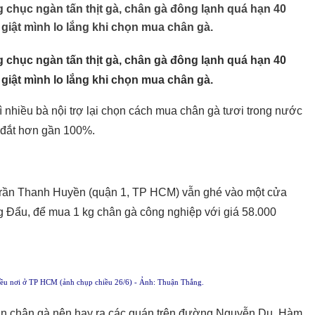
 chục ngàn tấn thịt gà, chân gà đông lạnh quá hạn 40
 giật mình lo lắng khi chọn mua chân gà.
 chục ngàn tấn thịt gà, chân gà đông lạnh quá hạn 40
 giật mình lo lắng khi chọn mua chân gà.
ì nhiều bà nội trợ lại chọn cách mua chân gà tươi trong nước
á đắt hơn gần 100%.
 Trần Thanh Huyền (quận 1, TP HCM) vẫn ghé vào một cửa
 Đẩu, để mua 1 kg chân gà công nghiệp với giá 58.000
iều nơi ở TP HCM (ảnh chụp chiều 26/6) - Ảnh: Thuận Thắng.
 ăn chân gà nên hay ra các quán trên đường Nguyễn Du, Hàm