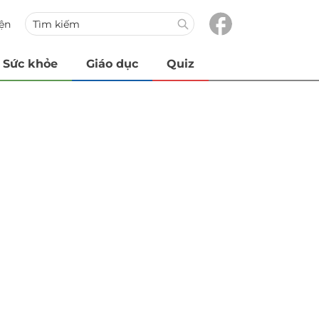
iện
Sức khỏe
Giáo dục
Quiz