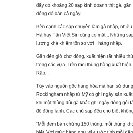
đây có khoảng 20 sạp kinh doanh thịt gà, gần
đông để bán cả ngày.
Bên cạnh các sạp chuyên làm gà nhập, nhiều
Hà hay Tân Việt Sin cũng có mặt... Những sạ
lượng khá khiêm tốn so với hàng nhập.
Gần đến giờ chợ đông, xuất hiện rất nhiều th
trong các vựa. Trên mỗi thùng hàng xuất hiệ
Rập...
Tùy vào nguồn gốc hàng hóa mà hạn sử dụng c
Rockingham nhập từ Mỹ có ghi ngày sản xuất
khi một thùng đùi gà khác ghi ngày đóng gói l
để đông lạnh. Các chủ sạp đều cho biết không
“Mỗi đêm bán chừng 150 thùng, mỗi thùng khoả
biết. Với mức hàng như vậy, ước tính mỗi đêm