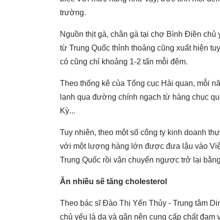
trường.
Nguồn thịt gà, chân gà tại chợ Bình Điền chủ
từ Trung Quốc thỉnh thoảng cũng xuất hiện t
có cũng chỉ khoảng 1-2 tấn mỗi đêm.
Theo thống kê của Tổng cục Hải quan, mỗi n
lạnh qua đường chính ngạch từ hàng chục qu
Kỳ...
Tuy nhiên, theo một số công ty kinh doanh t
với một lượng hàng lớn được đưa lậu vào Vi
Trung Quốc rồi vận chuyển ngược trở lại bằn
Ăn nhiều sẽ tăng cholesterol
Theo bác sĩ Đào Thị Yến Thủy - Trung tâm D
chủ yếu là da và gân nên cung cấp chất đạm v