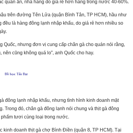
ác quán ăn, nhà hàng do giá rẻ hơn hàng trong nước 40-60%.
ậu trên đường Tên Lửa (quận Bình Tân, TP HCM), hầu như
g đều là hàng đông lạnh nhập khẩu, do giá rẻ hơn nhiều so
gày.
rung Quốc, nhưng đơn vị cung cấp chân gà cho quán nói rằng,
 nên cũng không quá lo”, anh Quốc cho hay.
Đồ họa: Tấn Đạt
gà đông lạnh nhập khẩu, nhưng tình hình kinh doanh mặt
g. Trong đó, chân gà đông lạnh nói chung và thịt gà đông
 phẩm tươi cùng loại trong nước.
ực kinh doanh thịt gà chợ Bình Điền (quận 8, TP HCM). Tại