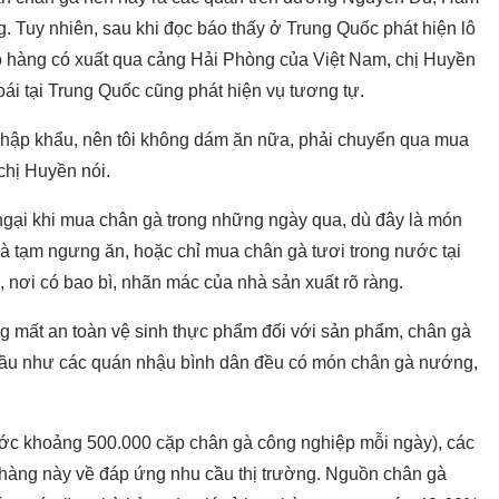
 Tuy nhiên, sau khi đọc báo thấy ở Trung Quốc phát hiện lô
ó hàng có xuất qua cảng Hải Phòng của Việt Nam, chị Huyền
oái tại Trung Quốc cũng phát hiện vụ tương tự.
nhập khẩu, nên tôi không dám ăn nữa, phải chuyển qua mua
chị Huyền nói.
 ngại khi mua chân gà trong những ngày qua, dù đây là món
à tạm ngưng ăn, hoặc chỉ mua chân gà tươi trong nước tại
 nơi có bao bì, nhãn mác của nhà sản xuất rõ ràng.
rạng mất an toàn vệ sinh thực phẩm đối với sản phẩm, chân gà
Hầu như các quán nhậu bình dân đều có món chân gà nướng,
ớc khoảng 500.000 cặp chân gà công nghiệp mỗi ngày), các
àng này về đáp ứng nhu cầu thị trường. Nguồn chân gà