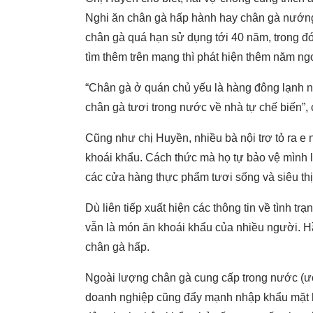
Nghi ăn chân gà hấp hành hay chân gà nướng.
chân gà quá hạn sử dụng tới 40 năm, trong đ
tìm thêm trên mạng thì phát hiện thêm năm ng
“Chân gà ở quán chủ yếu là hàng đông lạnh 
chân gà tươi trong nước về nhà tự chế biến”, 
Cũng như chị Huyền, nhiều bà nội trợ tỏ ra e
khoái khẩu. Cách thức mà họ tự bảo vệ mình l
các cửa hàng thực phẩm tươi sống và siêu thị,
Dù liên tiếp xuất hiện các thông tin về tình t
vẫn là món ăn khoái khẩu của nhiều người. 
chân gà hấp.
Ngoài lượng chân gà cung cấp trong nước (ư
doanh nghiệp cũng đẩy mạnh nhập khẩu mặt h