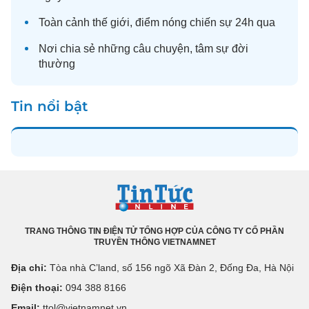
Toàn cảnh
thế giới
, điểm nóng chiến sự 24h qua
Nơi chia sẻ những câu chuyện,
tâm sự
đời
thường
Tin nổi bật
TRANG THÔNG TIN ĐIỆN TỬ TỔNG HỢP CỦA CÔNG TY CỔ PHẦN
TRUYỀN THÔNG VIETNAMNET
Địa chỉ:
Tòa nhà C’land, số 156 ngõ Xã Đàn 2, Đống Đa, Hà Nội
Điện thoại:
094 388 8166
Email:
ttol@vietnamnet.vn