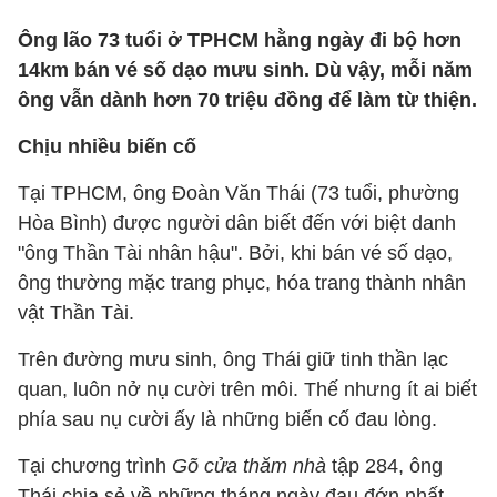
Ông lão 73 tuổi ở TPHCM hằng ngày đi bộ hơn
14km bán vé số dạo mưu sinh. Dù vậy, mỗi năm
ông vẫn dành hơn 70 triệu đồng để làm từ thiện.
Chịu nhiều biến cố
Tại TPHCM, ông Đoàn Văn Thái (73 tuổi, phường
Hòa Bình) được người dân biết đến với biệt danh
"ông Thần Tài nhân hậu". Bởi, khi bán vé số dạo,
ông thường mặc trang phục, hóa trang thành nhân
vật Thần Tài.
Trên đường mưu sinh, ông Thái giữ tinh thần lạc
quan, luôn nở nụ cười trên môi. Thế nhưng ít ai biết
phía sau nụ cười ấy là những biến cố đau lòng.
Tại chương trình
Gõ cửa thăm nhà
tập 284, ông
Thái chia sẻ về những tháng ngày đau đớn nhất