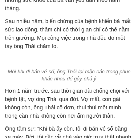
nhưng sức khỏe của bà vẫn yếu dần theo năm
tháng.
Sau nhiều năm, biến chứng của bệnh khiến bà mất
sức lao động, thậm chí có thời gian chỉ có thể nằm
trên giường. Mọi công việc trong nhà đều do một
tay ông Thái chăm lo.
Mỗi khi đi bán vé số, ông Thái lại mặc các trang phục
khác nhau để gây chú ý
Hơn 1 năm trước, sau thời gian dài chống chọi với
bệnh tật, vợ ông Thái qua đời. Vợ mất, con gái
không còn, ông Thái cô đơn, thui thủi một mình
trong căn nhà không còn hơi ấm người thân.
Ông tâm sự: “Khi bà ấy còn, tôi đi bán vé số bằng
xe máy. Bởi, tôi cần về nhà vào giờ trưa thật nhanh